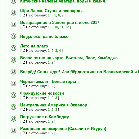
Китайские напевы Аватара, воды и камня.
Шри-Ланка. Ступы и леопарды.
[
На страницу:
1
...
5
,
6
,
7
]
Возвращение в Заполярье в июле 2017
[
На страницу:
1
...
10
,
11
,
12
]
Не далеко, да не близко
Лето на плато
[
На страницу:
1
,
2
,
3
,
4
]
Белое пятно на карте. Вьетнам, Лаос, Камбоджа.
[
На страницу:
1
,
2
]
Вперёд! Совы ждут! Или бёрдвотчинг во Владимирской и
Черная земля - Белые горы
[
На страницу:
1
,
2
]
Французские новости
[
На страницу:
1
,
2
,
3
]
Центральная Америка + Эквадор
[
На страницу:
1
,
2
,
3
]
Погружение в Камбоджу
[
На страницу:
1
,
2
]
Разорванное ожерелье (Сахалин и Итуруп)
[
На страницу:
1
,
2
]