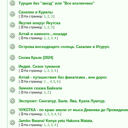
Турция без "звезд" или "Все исключено"
Сахалин и Курилы
[
На страницу:
1
,
2
,
3
]
Якутия вокруг Якутска
[
На страницу:
1
,
2
,
3
]
Алтай и немного...лошади
[
На страницу:
1
,
2
,
3
,
4
]
Острова восходящего солнца. Сахалин и Итуруп.
Снова Крым (2024)
Индия. Сезон туманов
[
На страницу:
1
,
2
,
3
,
4
]
Алтай - путешествия без фанатизма , вне дорог.
[
На страницу:
1
...
4
,
5
,
6
]
Зимняя сказка Байкала
[
На страницу:
1
,
2
]
Экспромт: Сингапур. Бали. Ява. Куала Лумпур.
ЧУКОТКА - по краю земли от мыса Дежнева до Провидения 
[
На страницу:
1
,
2
,
3
,
4
,
5
]
Jambo Bwana! Kenya yetu Hakuna Matata.
[
На страницу:
1
,
2
,
3
,
4
]