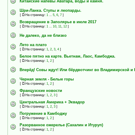
Китайские напевы Аватара, воды и камня.
Шри-Ланка. Ступы и леопарды.
[
На страницу:
1
...
5
,
6
,
7
]
Возвращение в Заполярье в июле 2017
[
На страницу:
1
...
10
,
11
,
12
]
Не далеко, да не близко
Лето на плато
[
На страницу:
1
,
2
,
3
,
4
]
Белое пятно на карте. Вьетнам, Лаос, Камбоджа.
[
На страницу:
1
,
2
]
Вперёд! Совы ждут! Или бёрдвотчинг во Владимирской и
Черная земля - Белые горы
[
На страницу:
1
,
2
]
Французские новости
[
На страницу:
1
,
2
,
3
]
Центральная Америка + Эквадор
[
На страницу:
1
,
2
,
3
]
Погружение в Камбоджу
[
На страницу:
1
,
2
]
Разорванное ожерелье (Сахалин и Итуруп)
[
На страницу:
1
,
2
]