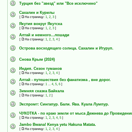
Турция без "звезд" или "Все исключено"
Сахалин и Курилы
[
На страницу:
1
,
2
,
3
]
Якутия вокруг Якутска
[
На страницу:
1
,
2
,
3
]
Алтай и немного...лошади
[
На страницу:
1
,
2
,
3
,
4
]
Острова восходящего солнца. Сахалин и Итуруп.
Снова Крым (2024)
Индия. Сезон туманов
[
На страницу:
1
,
2
,
3
,
4
]
Алтай - путешествия без фанатизма , вне дорог.
[
На страницу:
1
...
4
,
5
,
6
]
Зимняя сказка Байкала
[
На страницу:
1
,
2
]
Экспромт: Сингапур. Бали. Ява. Куала Лумпур.
ЧУКОТКА - по краю земли от мыса Дежнева до Провидения 
[
На страницу:
1
,
2
,
3
,
4
,
5
]
Jambo Bwana! Kenya yetu Hakuna Matata.
[
На страницу:
1
,
2
,
3
,
4
]