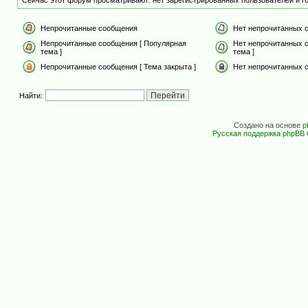
Сейчас этот форум просматривают: нет зарегистрированных пользователей и го
Непрочитанные сообщения
Нет непрочитанных 
Непрочитанные сообщения [ Популярная
Нет непрочитанных 
тема ]
тема ]
Непрочитанные сообщения [ Тема закрыта ]
Нет непрочитанных с
Найти:
Создано на основе
p
Русская поддержка phpBB