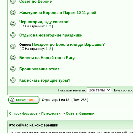
Совет по Вероне
Жемчужина Европы в Париж 10-11 дней
Черногория, жду советов!
[
На страницу:
1
,
2
]
Отдых на новогодние праздники
Поездом до Бреста или до Варшавы?
Опрос:
[
На страницу:
1
,
2
]
Билеты на Новый год в Ригу.
Бронирование отеля
Как искать горящие туры?
Показать темы за:
Поле сортир
Страница
1
из
12
[ Тем: 288 ]
Список форумов
»
Путешествия
»
Советы бывалых
Кто сейчас на конференции