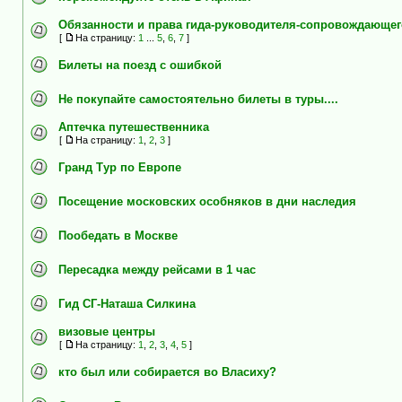
Обязанности и права гида-руководителя-сопровождающег
[
На страницу:
1
...
5
,
6
,
7
]
Билеты на поезд с ошибкой
Не покупайте самостоятельно билеты в туры....
Аптечка путешественника
[
На страницу:
1
,
2
,
3
]
Гранд Тур по Европе
Посещение московских особняков в дни наследия
Пообедать в Москве
Пересадка между рейсами в 1 час
Гид СГ-Наташа Силкина
визовые центры
[
На страницу:
1
,
2
,
3
,
4
,
5
]
кто был или собирается во Власиху?