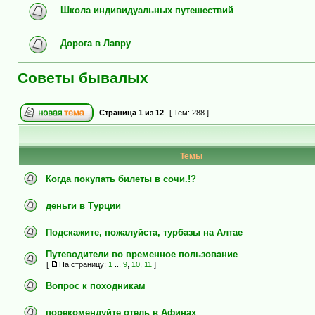
Школа индивидуальных путешествий
Дорога в Лавру
Советы бывалых
Страница
1
из
12
[ Тем: 288 ]
Темы
Когда покупать билеты в сочи.!?
деньги в Турции
Подскажите, пожалуйста, турбазы на Алтае
Путеводители во временное пользование
[
На страницу:
1
...
9
,
10
,
11
]
Вопрос к походникам
порекомендуйте отель в Афинах