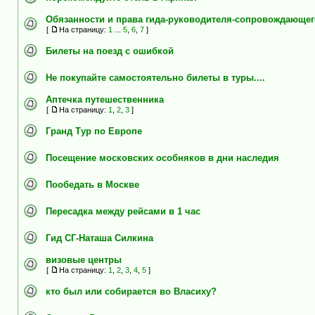
Обязанности и права гида-руководителя-сопровождающег
[
На страницу:
1
...
5
,
6
,
7
]
Билеты на поезд с ошибкой
Не покупайте самостоятельно билеты в туры....
Аптечка путешественника
[
На страницу:
1
,
2
,
3
]
Гранд Тур по Европе
Посещение московских особняков в дни наследия
Пообедать в Москве
Пересадка между рейсами в 1 час
Гид СГ-Наташа Силкина
визовые центры
[
На страницу:
1
,
2
,
3
,
4
,
5
]
кто был или собирается во Власиху?