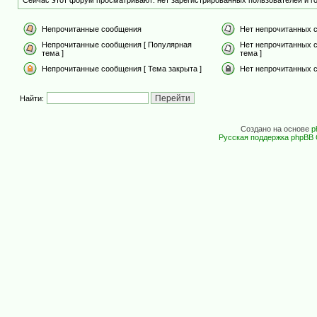
Сейчас этот форум просматривают: нет зарегистрированных пользователей и го
Непрочитанные сообщения
Нет непрочитанных 
Непрочитанные сообщения [ Популярная
Нет непрочитанных 
тема ]
тема ]
Непрочитанные сообщения [ Тема закрыта ]
Нет непрочитанных с
Найти:
Создано на основе
p
Русская поддержка phpBB