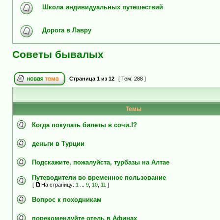
Школа индивидуальных путешествий
Дорога в Лавру
Советы бывалых
Страница
1
из
12
[ Тем: 288 ]
Темы
Когда покупать билеты в сочи.!?
деньги в Турции
Подскажите, пожалуйста, турбазы на Алтае
Путеводители во временное пользование
[
На страницу:
1
...
9
,
10
,
11
]
Вопрос к походникам
порекомендуйте отель в Афинах