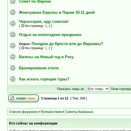
Совет по Вероне
Жемчужина Европы в Париж 10-11 дней
Черногория, жду советов!
[
На страницу:
1
,
2
]
Отдых на новогодние праздники
Поездом до Бреста или до Варшавы?
Опрос:
[
На страницу:
1
,
2
]
Билеты на Новый год в Ригу.
Бронирование отеля
Как искать горящие туры?
Показать темы за:
Поле сортир
Страница
1
из
12
[ Тем: 288 ]
Список форумов
»
Путешествия
»
Советы бывалых
Кто сейчас на конференции