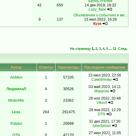
Бронь отелей
42
650
14 дек 2019, 18:32
Lazy_flare
Объявления о событиях и ме...
9
137
15 июл 2022, 10:26
Кузя
На страницу
1
,
2
,
3
,
4
,
5
...
12
След.
Автор
Ответы
Просмотры
Последнее сообщение
23 июл 2023, 22:56
AIsMen
1
57105
Самойловы
03 май 2023, 14:11
ЛюдмилаЛ
4
30526
Марусик
28 ноя 2022, 20:48
MisterMik
2
23362
Vikont
28 янв 2022, 12:29
Lexa
264
291475
DTN
31 дек 2021, 17:30
Ratatui
1
20688
lybertyman
27 июн 2021, 11:05
DTN
0
42170