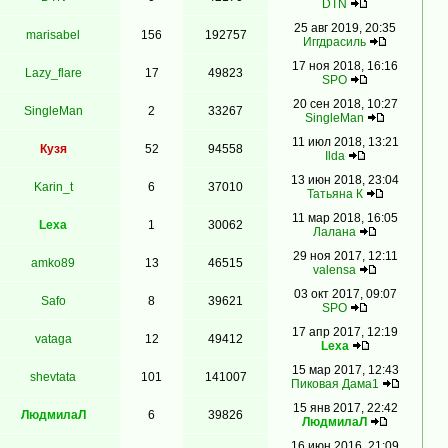
DTN
25 авг 2019, 20:35
marisabel
156
192757
Иггдрасиль
17 ноя 2018, 16:16
Lazy_flare
17
49823
SPO
20 сен 2018, 10:27
SingleMan
2
33267
SingleMan
11 июл 2018, 13:21
Кузя
52
94558
Ilda
13 июн 2018, 23:04
Karin_t
6
37010
Татьяна К
11 мар 2018, 16:05
Lexa
1
30062
Лалана
29 ноя 2017, 12:11
amko89
13
46515
valensa
03 окт 2017, 09:07
Safo
8
39621
SPO
17 апр 2017, 12:19
vataga
12
49412
Lexa
15 мар 2017, 12:43
shevtata
101
141007
Пиковая Дама1
15 янв 2017, 22:42
ЛюдмилаЛ
6
39826
ЛюдмилаЛ
16 июн 2016, 21:09