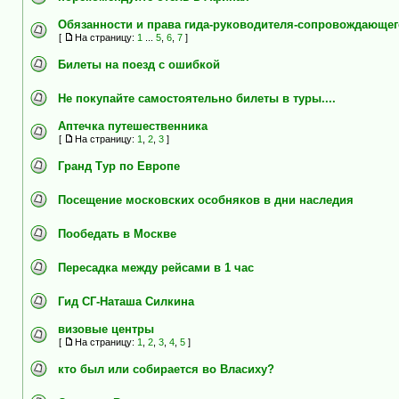
Обязанности и права гида-руководителя-сопровождающег
[
На страницу:
1
...
5
,
6
,
7
]
Билеты на поезд с ошибкой
Не покупайте самостоятельно билеты в туры....
Аптечка путешественника
[
На страницу:
1
,
2
,
3
]
Гранд Тур по Европе
Посещение московских особняков в дни наследия
Пообедать в Москве
Пересадка между рейсами в 1 час
Гид СГ-Наташа Силкина
визовые центры
[
На страницу:
1
,
2
,
3
,
4
,
5
]
кто был или собирается во Власиху?