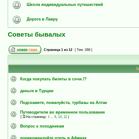
Школа индивидуальных путешествий
Дорога в Лавру
Советы бывалых
Страница
1
из
12
[ Тем: 288 ]
Т
Когда покупать билеты в сочи.!?
деньги в Турции
Подскажите, пожалуйста, турбазы на Алтае
Путеводители во временное пользование
[
На страницу:
1
...
9
,
10
,
11
]
Вопрос к походникам
порекомендуйте отель в Афинах