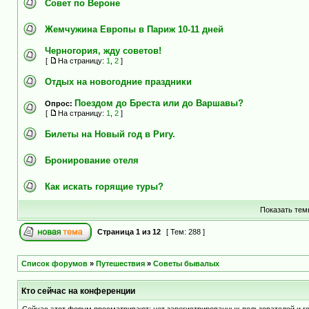
Совет по Вероне
Жемчужина Европы в Париж 10-11 дней
Черногория, жду советов!
[
На страницу:
1
,
2
]
Отдых на новогодние праздники
Поездом до Бреста или до Варшавы?
Опрос:
[
На страницу:
1
,
2
]
Билеты на Новый год в Ригу.
Бронирование отеля
Как искать горящие туры?
Показать тем
Страница
1
из
12
[ Тем: 288 ]
Список форумов
»
Путешествия
»
Советы бывалых
Кто сейчас на конференции