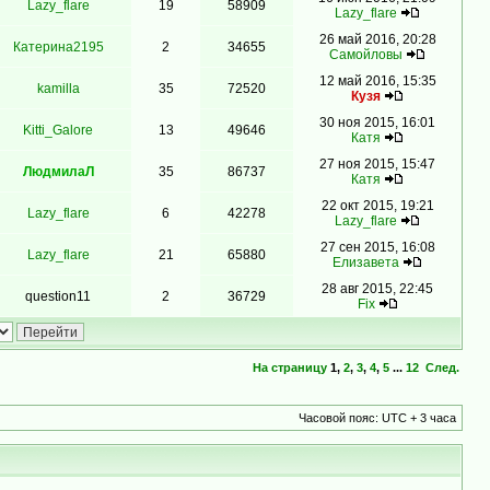
Lazy_flare
19
58909
Lazy_flare
26 май 2016, 20:28
Катерина2195
2
34655
Самойловы
12 май 2016, 15:35
kamilla
35
72520
Кузя
30 ноя 2015, 16:01
Kitti_Galore
13
49646
Катя
27 ноя 2015, 15:47
ЛюдмилаЛ
35
86737
Катя
22 окт 2015, 19:21
Lazy_flare
6
42278
Lazy_flare
27 сен 2015, 16:08
Lazy_flare
21
65880
Елизавета
28 авг 2015, 22:45
question11
2
36729
Fix
На страницу
1
,
2
,
3
,
4
,
5
...
12
След.
Часовой пояс: UTC + 3 часа