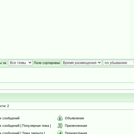
ы за:
Поле сортировки
сти: 2
х сообщений
Объявление
х сообщений [ Популярная тема ]
Прилепленная
 сообщений [ Тема закрыта ]
Перенесённая