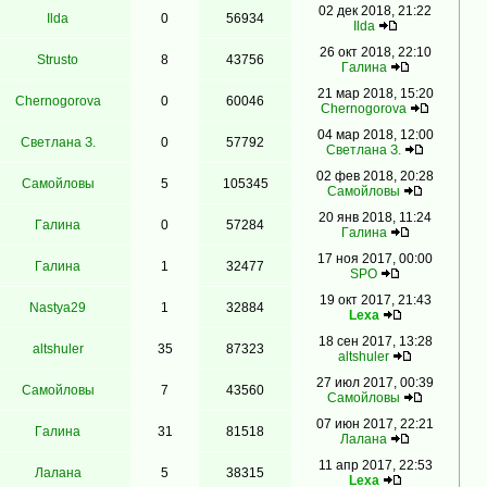
02 дек 2018, 21:22
Ilda
0
56934
Ilda
26 окт 2018, 22:10
Strusto
8
43756
Гaлинa
21 мар 2018, 15:20
Chernogorova
0
60046
Chernogorova
04 мар 2018, 12:00
Светлана З.
0
57792
Светлана З.
02 фев 2018, 20:28
Самойловы
5
105345
Самойловы
20 янв 2018, 11:24
Гaлинa
0
57284
Гaлинa
17 ноя 2017, 00:00
Гaлинa
1
32477
SPO
19 окт 2017, 21:43
Nastya29
1
32884
Lexa
18 сен 2017, 13:28
altshuler
35
87323
altshuler
27 июл 2017, 00:39
Самойловы
7
43560
Самойловы
07 июн 2017, 22:21
Гaлинa
31
81518
Лалана
11 апр 2017, 22:53
Лалана
5
38315
Lexa