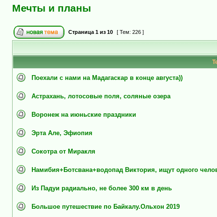
Мечты и планы
Страница
1
из
10
[ Тем: 226 ]
Т
Поехали с нами на Мадагаскар в конце августа))
Астрахань, лотосовые поля, соляные озера
Воронеж на июньские праздники
Эрта Але, Эфиопия
Сокотра от Миракля
Намибия+Ботсвана+водопад Виктория, ищут одного чело
Из Падуи радиально, не более 300 км в день
Большое путешествие по Байкалу.Ольхон 2019