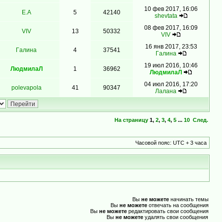
10 фев 2017, 16:06
Е.А
5
42140
shevtata
08 фев 2017, 16:09
VIV
13
50332
VIV
16 янв 2017, 23:53
Гaлинa
4
37541
Гaлинa
19 июл 2016, 10:46
ЛюдмилаЛ
1
36962
ЛюдмилаЛ
04 июл 2016, 17:20
polevapola
41
90347
Лалана
На страницу
1
,
2
,
3
,
4
,
5
...
10
След.
Часовой пояс: UTC + 3 часа
Вы
не можете
начинать темы
Вы
не можете
отвечать на сообщения
Вы
не можете
редактировать свои сообщения
Вы
не можете
удалять свои сообщения