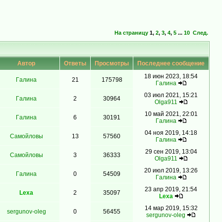
На страницу
1
,
2
,
3
,
4
,
5
...
10
След.
Автор
Ответы
Просмотры
Последнее сообщение
18 июн 2023, 18:54
Гaлинa
21
175798
Гaлинa
03 июл 2021, 15:21
Гaлинa
2
30964
Olga911
10 май 2021, 22:01
Гaлинa
6
30191
Гaлинa
04 ноя 2019, 14:18
Самойловы
13
57560
Гaлинa
29 сен 2019, 13:04
Самойловы
3
36333
Olga911
20 июл 2019, 13:26
Гaлинa
0
54509
Гaлинa
23 апр 2019, 21:54
Lexa
2
35097
Lexa
14 мар 2019, 15:32
sergunov-oleg
0
56455
sergunov-oleg