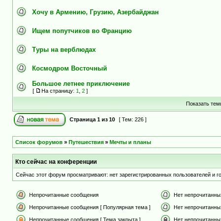
Хочу в Армению, Грузию, Азербайджан
Ищем попутчиков во Францию
Туры на верблюдах
Космодром Восточный
Большое летнее приключение
[
На страницу:
1
,
2
]
Показать тем
Страница
1
из
10
[ Тем: 226 ]
Список форумов
»
Путешествия
»
Мечты и планы
Кто сейчас на конференции
Сейчас этот форум просматривают: нет зарегистрированных пользователей и го
Непрочитанные сообщения
Нет непрочитанны
Непрочитанные сообщения [ Популярная тема ]
Нет непрочитанны
Непрочитанные сообщения [ Тема закрыта ]
Нет непрочитанных