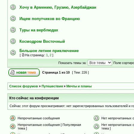
Хочу в Армению, Грузию, Азербайджан
Ищем попутчиков во Францию
Туры на верблюдах
Космодром Восточный
Большое летнее приключение
[
На страницу:
1
,
2
]
Показать темы за:
Поле сортир
Страница
1
из
10
[ Тем: 226 ]
Список форумов
»
Путешествия
»
Мечты и планы
Кто сейчас на конференции
Сейчас этот форум просматривают: нет зарегистрированных пользователей и го
Непрочитанные сообщения
Нет непрочитанных 
Непрочитанные сообщения [ Популярная
Нет непрочитанных 
тема ]
тема ]