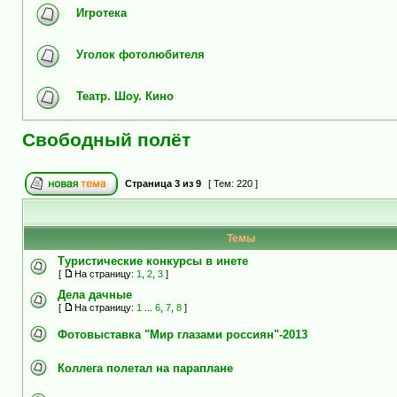
Игротека
Уголок фотолюбителя
Театр. Шоу. Кино
Свободный полёт
Страница
3
из
9
[ Тем: 220 ]
Темы
Туристические конкурсы в инете
[
На страницу:
1
,
2
,
3
]
Дела дачные
[
На страницу:
1
...
6
,
7
,
8
]
Фотовыставка "Мир глазами россиян"-2013
Коллега полетал на параплане