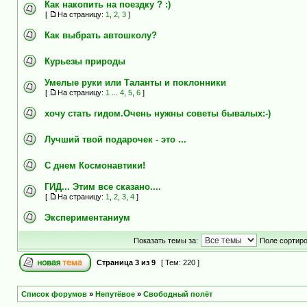
Как накопить на поездку ? :)
[
На страницу:
1
,
2
,
3
]
Как выбрать автошколу?
Курьезы природы
Умелые руки или Таланты и поклонники
[
На страницу:
1
...
4
,
5
,
6
]
хочу стать гидом.Очень нужны советы бывалых:-)
Лучший твой подарочек - это ...
С днем Космонавтики!
ГИД... Этим все сказано....
[
На страницу:
1
,
2
,
3
,
4
]
Экспериментаниум
Показать темы за:
Поле сортир
Страница
3
из
9
[ Тем: 220 ]
Список форумов
»
Непутёвое
»
Свободный полёт