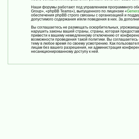
Наши форумы работают под управлением программного обе
Group», «phpBB Teams»), выпущенного по лицензии «
Genera
обеспечения phpBB строго связаны с организацией и подде
допустимого содержания и/или поведения в них. За допол
Вы соглашаетесь не размещать оскорбительных, угрожающи
нарушить законы вашей страны, страны, которая предост
привести к вашему немедленному отключению от конференци
возможности проведения такой политики. Вы соглашаетес
тему в любое время по своему усмотрению. Как пользовател
лицам без вашего разрешения, ни администрация конферен
несанкционированному доступу к ней.