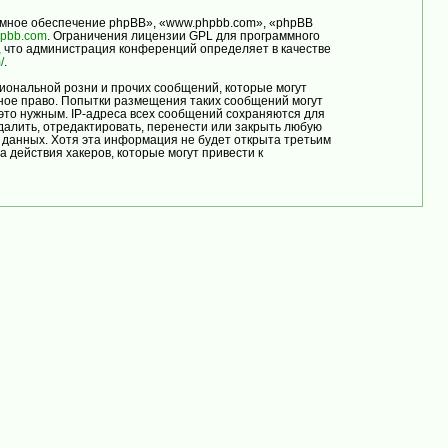
мное обеспечение phpBB», «www.phpbb.com», «phpBB
pbb.com
. Ограничения лицензии GPL для программного
, что администрация конференций определяет в качестве
/
.
иональной розни и прочих сообщений, которые могут
ое право. Попытки размещения таких сообщений могут
это нужным. IP-адреса всех сообщений сохраняются для
лить, отредактировать, перенести или закрыть любую
е данных. Хотя эта информация не будет открыта третьим
ействия хакеров, которые могут привести к