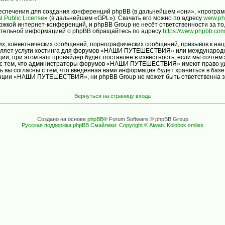
спечения для создания конференций phpBB (в дальнейшем «они», «програм
l Public License
» (в дальнейшем «GPL»). Скачать его можно по адресу
www.ph
ржкой интернет-конференций, и phpBB Group не несёт ответственности за то
нительной информацией о phpBB обращайтесь по адресу
https://www.phpbb.com
х, клеветнических сообщений, порнографических сообщений, призывов к нац
авляет услуги хостинга для форумов «НАШИ ПУТЕШЕСТВИЯ» или международн
и, при этом ваш провайдер будет поставлен в известность, если мы сочтём 
ь с тем, что администраторы форумов «НАШИ ПУТЕШЕСТВИЯ» имеют право уда
ь вы согласны с тем, что введённая вами информация будет храниться в баз
ции «НАШИ ПУТЕШЕСТВИЯ», ни phpBB Group не может быть ответственна за д
Вернуться на страницу входа
Создано на основе
phpBB
® Forum Software © phpBB Group
Русская поддержка phpBB
Смайлики: Copyright © Aiwan. Kolobok smiles