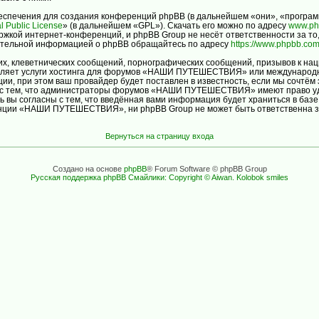
спечения для создания конференций phpBB (в дальнейшем «они», «програм
l Public License
» (в дальнейшем «GPL»). Скачать его можно по адресу
www.ph
ржкой интернет-конференций, и phpBB Group не несёт ответственности за то
нительной информацией о phpBB обращайтесь по адресу
https://www.phpbb.com
х, клеветнических сообщений, порнографических сообщений, призывов к нац
авляет услуги хостинга для форумов «НАШИ ПУТЕШЕСТВИЯ» или международн
и, при этом ваш провайдер будет поставлен в известность, если мы сочтём 
ь с тем, что администраторы форумов «НАШИ ПУТЕШЕСТВИЯ» имеют право уда
ь вы согласны с тем, что введённая вами информация будет храниться в баз
ции «НАШИ ПУТЕШЕСТВИЯ», ни phpBB Group не может быть ответственна за д
Вернуться на страницу входа
Создано на основе
phpBB
® Forum Software © phpBB Group
Русская поддержка phpBB
Смайлики: Copyright © Aiwan. Kolobok smiles