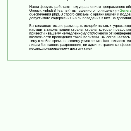
Наши форумы работают под управлением программного обе
Group», «phpBB Teams»), выпущенного по лицензии «
Genera
обеспечения phpBB строго связаны с организацией и подде
допустимого содержания и/или поведения в них. За допол
Вы соглашаетесь не размещать оскорбительных, угрожающи
нарушить законы вашей страны, страны, которая предост
привести к вашему немедленному отключению от конференци
возможности проведения такой политики. Вы соглашаетес
тему в любое время по своему усмотрению. Как пользовател
лицам без вашего разрешения, ни администрация конферен
несанкционированному доступу к ней.