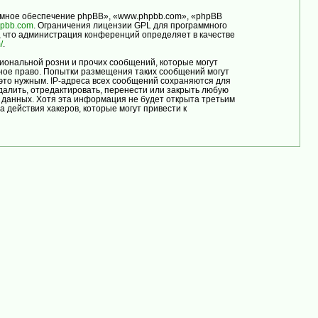
мное обеспечение phpBB», «www.phpbb.com», «phpBB
pbb.com
. Ограничения лицензии GPL для программного
, что администрация конференций определяет в качестве
/
.
иональной розни и прочих сообщений, которые могут
ое право. Попытки размещения таких сообщений могут
это нужным. IP-адреса всех сообщений сохраняются для
лить, отредактировать, перенести или закрыть любую
е данных. Хотя эта информация не будет открыта третьим
ействия хакеров, которые могут привести к