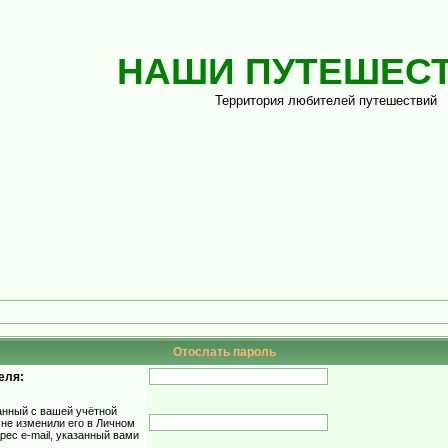
НАШИ ПУТЕШЕС
Территория любителей путешествий
Отослать пароль
еля:
занный с вашей учётной
 не изменили его в Личном
дрес e-mail, указанный вами