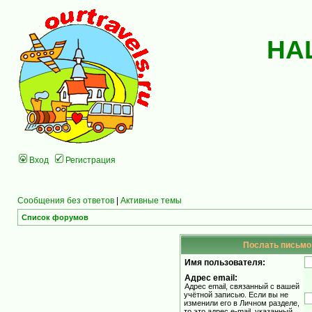
НА
Вход
Регистрация
Сообщения без ответов
|
Активные темы
Список форумов
Послать письмо 
Имя пользователя:
Адрес email:
Адрес email, связанный с вашей
учётной записью. Если вы не
изменили его в Личном разделе,
то это адрес e-mail, указанный