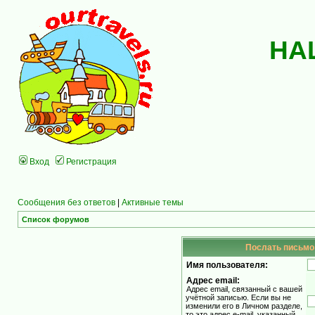
НА
Вход
Регистрация
Сообщения без ответов
|
Активные темы
Список форумов
Послать письмо 
Имя пользователя:
Адрес email:
Адрес email, связанный с вашей
учётной записью. Если вы не
изменили его в Личном разделе,
то это адрес e-mail, указанный