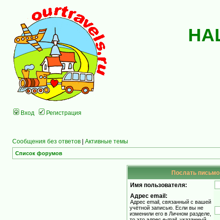
НА
Вход
Регистрация
Сообщения без ответов
|
Активные темы
Список форумов
Послать письмо 
Имя пользователя:
Адрес email:
Адрес email, связанный с вашей
учётной записью. Если вы не
изменили его в Личном разделе,
то это адрес e-mail, указанный