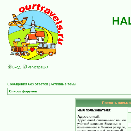
НА
Вход
Регистрация
Сообщения без ответов
|
Активные темы
Список форумов
Послать письмо 
Имя пользователя:
Адрес email:
Адрес email, связанный с вашей
учётной записью. Если вы не
изменили его в Личном разделе,
то это адрес e-mail, указанный