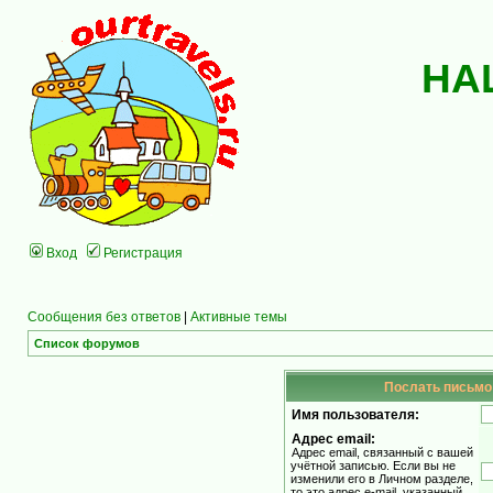
НА
Вход
Регистрация
Сообщения без ответов
|
Активные темы
Список форумов
Послать письмо 
Имя пользователя:
Адрес email:
Адрес email, связанный с вашей
учётной записью. Если вы не
изменили его в Личном разделе,
то это адрес e-mail, указанный