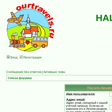
НА
Вход
Регистрация
Сообщения без ответов
|
Активные темы
Список форумов
Послать письмо 
Имя пользователя:
Адрес email:
Адрес email, связанный с вашей
учётной записью. Если вы не
изменили его в Личном разделе,
то это адрес e-mail, указанный