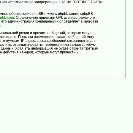
, так как использование конференции «НАШИ ПУТЕШЕСТВИЯ»
мное обеспечение phpBB», «www.phpbb.com», «phpBB
pbb.com
. Ограничения лицензии GPL для программного
, что администрация конференций определяет в качестве
/
.
иональной розни и прочих сообщений, которые могут
ое право. Попытки размещения таких сообщений могут
это нужным. IP-адреса всех сообщений сохраняются для
лить, отредактировать, перенести или закрыть любую
е данных. Хотя эта информация не будет открыта третьим
ействия хакеров, которые могут привести к