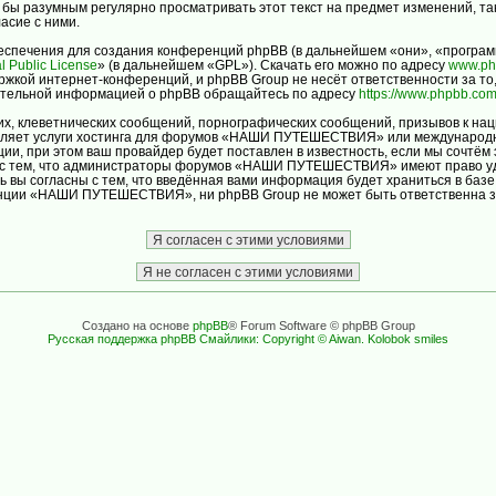
ло бы разумным регулярно просматривать этот текст на предмет изменений
асие с ними.
спечения для создания конференций phpBB (в дальнейшем «они», «програм
l Public License
» (в дальнейшем «GPL»). Скачать его можно по адресу
www.ph
ржкой интернет-конференций, и phpBB Group не несёт ответственности за то
нительной информацией о phpBB обращайтесь по адресу
https://www.phpbb.com
х, клеветнических сообщений, порнографических сообщений, призывов к нац
авляет услуги хостинга для форумов «НАШИ ПУТЕШЕСТВИЯ» или международн
и, при этом ваш провайдер будет поставлен в известность, если мы сочтём 
ь с тем, что администраторы форумов «НАШИ ПУТЕШЕСТВИЯ» имеют право уда
ь вы согласны с тем, что введённая вами информация будет храниться в баз
ции «НАШИ ПУТЕШЕСТВИЯ», ни phpBB Group не может быть ответственна за д
Создано на основе
phpBB
® Forum Software © phpBB Group
Русская поддержка phpBB
Смайлики: Copyright © Aiwan. Kolobok smiles