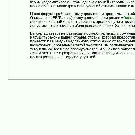
чтобы уведомить вас об этом, однако с вашей стороны бы
после обновления/исправления условий означает ваше согл
Наши форумы работают под управлением программного обе
Group», «phpBB Teams»), выпущенного по лицензии «
Genera
обеспечения phpBB строго связаны с организацией и подде
допустимого содержания и/или поведения в них. За допол
Вы соглашаетесь не размещать оскорбительных, угрожающи
нарушить законы вашей страны, страны, которая предост
привести к вашему немедленному отключению от конференци
возможности проведения такой политики. Вы соглашаетес
тему в любое время по своему усмотрению. Как пользовател
лицам без вашего разрешения, ни администрация конферен
несанкционированному доступу к ней.