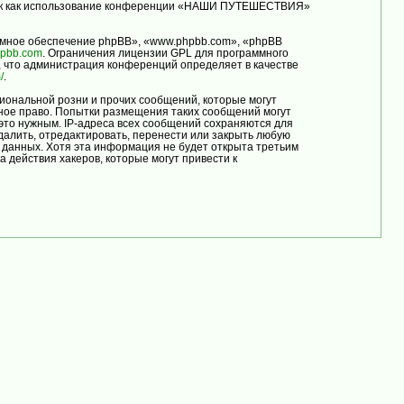
, так как использование конференции «НАШИ ПУТЕШЕСТВИЯ»
мное обеспечение phpBB», «www.phpbb.com», «phpBB
pbb.com
. Ограничения лицензии GPL для программного
, что администрация конференций определяет в качестве
/
.
иональной розни и прочих сообщений, которые могут
ое право. Попытки размещения таких сообщений могут
это нужным. IP-адреса всех сообщений сохраняются для
лить, отредактировать, перенести или закрыть любую
е данных. Хотя эта информация не будет открыта третьим
ействия хакеров, которые могут привести к