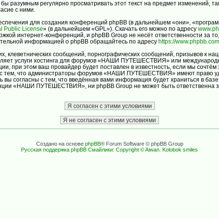
ло бы разумным регулярно просматривать этот текст на предмет изменений
асие с ними.
спечения для создания конференций phpBB (в дальнейшем «они», «програм
l Public License
» (в дальнейшем «GPL»). Скачать его можно по адресу
www.ph
ржкой интернет-конференций, и phpBB Group не несёт ответственности за то
нительной информацией о phpBB обращайтесь по адресу
https://www.phpbb.com
х, клеветнических сообщений, порнографических сообщений, призывов к нац
авляет услуги хостинга для форумов «НАШИ ПУТЕШЕСТВИЯ» или международн
и, при этом ваш провайдер будет поставлен в известность, если мы сочтём 
ь с тем, что администраторы форумов «НАШИ ПУТЕШЕСТВИЯ» имеют право уда
ь вы согласны с тем, что введённая вами информация будет храниться в баз
ции «НАШИ ПУТЕШЕСТВИЯ», ни phpBB Group не может быть ответственна за д
Создано на основе
phpBB
® Forum Software © phpBB Group
Русская поддержка phpBB
Смайлики: Copyright © Aiwan. Kolobok smiles