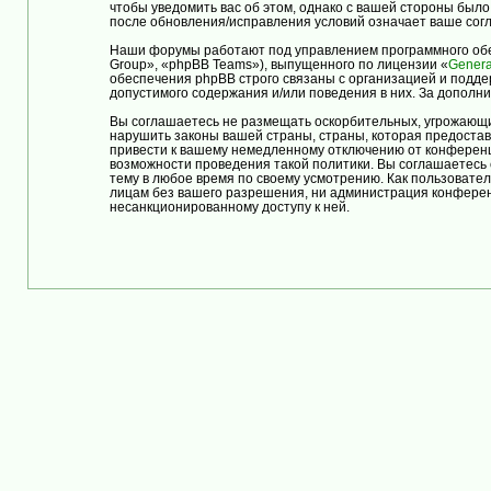
чтобы уведомить вас об этом, однако с вашей стороны бы
после обновления/исправления условий означает ваше согл
Наши форумы работают под управлением программного обе
Group», «phpBB Teams»), выпущенного по лицензии «
Genera
обеспечения phpBB строго связаны с организацией и подде
допустимого содержания и/или поведения в них. За допол
Вы соглашаетесь не размещать оскорбительных, угрожающи
нарушить законы вашей страны, страны, которая предост
привести к вашему немедленному отключению от конференци
возможности проведения такой политики. Вы соглашаетес
тему в любое время по своему усмотрению. Как пользовател
лицам без вашего разрешения, ни администрация конферен
несанкционированному доступу к ней.