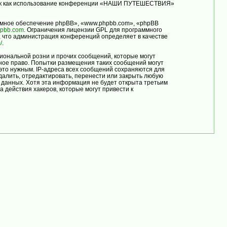
, так как использование конференции «НАШИ ПУТЕШЕСТВИЯ»
мное обеспечение phpBB», «www.phpbb.com», «phpBB
pbb.com
. Ограничения лицензии GPL для программного
, что администрация конференций определяет в качестве
/
.
иональной розни и прочих сообщений, которые могут
ое право. Попытки размещения таких сообщений могут
это нужным. IP-адреса всех сообщений сохраняются для
лить, отредактировать, перенести или закрыть любую
е данных. Хотя эта информация не будет открыта третьим
ействия хакеров, которые могут привести к