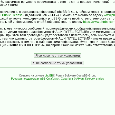
ло бы разумным регулярно просматривать этот текст на предмет изменений
асие с ними.
спечения для создания конференций phpBB (в дальнейшем «они», «програм
l Public License
» (в дальнейшем «GPL»). Скачать его можно по адресу
www.ph
ржкой интернет-конференций, и phpBB Group не несёт ответственности за то
нительной информацией о phpBB обращайтесь по адресу
https://www.phpbb.com
х, клеветнических сообщений, порнографических сообщений, призывов к нац
авляет услуги хостинга для форумов «НАШИ ПУТЕШЕСТВИЯ» или международн
и, при этом ваш провайдер будет поставлен в известность, если мы сочтём 
ь с тем, что администраторы форумов «НАШИ ПУТЕШЕСТВИЯ» имеют право уда
ь вы согласны с тем, что введённая вами информация будет храниться в баз
ции «НАШИ ПУТЕШЕСТВИЯ», ни phpBB Group не может быть ответственна за д
Создано на основе
phpBB
® Forum Software © phpBB Group
Русская поддержка phpBB
Смайлики: Copyright © Aiwan. Kolobok smiles