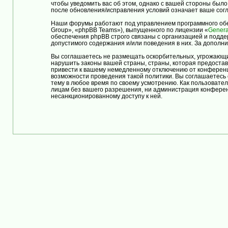
чтобы уведомить вас об этом, однако с вашей стороны бы
после обновления/исправления условий означает ваше согл
Наши форумы работают под управлением программного обе
Group», «phpBB Teams»), выпущенного по лицензии «
Genera
обеспечения phpBB строго связаны с организацией и подде
допустимого содержания и/или поведения в них. За допол
Вы соглашаетесь не размещать оскорбительных, угрожающи
нарушить законы вашей страны, страны, которая предост
привести к вашему немедленному отключению от конференци
возможности проведения такой политики. Вы соглашаетес
тему в любое время по своему усмотрению. Как пользовател
лицам без вашего разрешения, ни администрация конферен
несанкционированному доступу к ней.