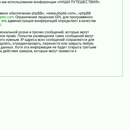
, так как использование конференции «НАШИ ПУТЕШЕСТВИЯ»
мное обеспечение phpBB», «www.phpbb.com», «phpBB
pbb.com
. Ограничения лицензии GPL для программного
, что администрация конференций определяет в качестве
/
.
иональной розни и прочих сообщений, которые могут
ое право. Попытки размещения таких сообщений могут
это нужным. IP-адреса всех сообщений сохраняются для
лить, отредактировать, перенести или закрыть любую
е данных. Хотя эта информация не будет открыта третьим
ействия хакеров, которые могут привести к