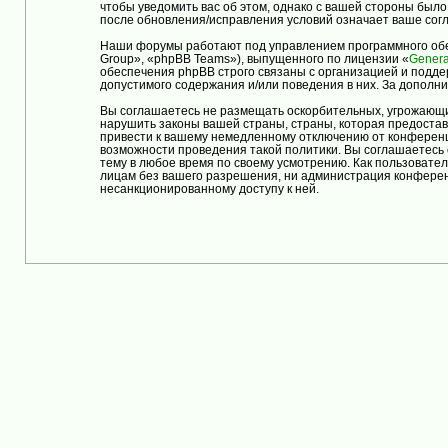
чтобы уведомить вас об этом, однако с вашей стороны бы
после обновления/исправления условий означает ваше согл
Наши форумы работают под управлением программного обе
Group», «phpBB Teams»), выпущенного по лицензии «
Genera
обеспечения phpBB строго связаны с организацией и подде
допустимого содержания и/или поведения в них. За допол
Вы соглашаетесь не размещать оскорбительных, угрожающи
нарушить законы вашей страны, страны, которая предост
привести к вашему немедленному отключению от конференци
возможности проведения такой политики. Вы соглашаетес
тему в любое время по своему усмотрению. Как пользовател
лицам без вашего разрешения, ни администрация конферен
несанкционированному доступу к ней.