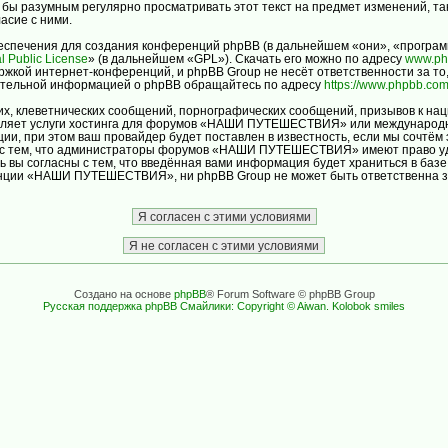
ло бы разумным регулярно просматривать этот текст на предмет изменений
асие с ними.
спечения для создания конференций phpBB (в дальнейшем «они», «програм
l Public License
» (в дальнейшем «GPL»). Скачать его можно по адресу
www.ph
ржкой интернет-конференций, и phpBB Group не несёт ответственности за то
нительной информацией о phpBB обращайтесь по адресу
https://www.phpbb.com
х, клеветнических сообщений, порнографических сообщений, призывов к нац
авляет услуги хостинга для форумов «НАШИ ПУТЕШЕСТВИЯ» или международн
и, при этом ваш провайдер будет поставлен в известность, если мы сочтём 
ь с тем, что администраторы форумов «НАШИ ПУТЕШЕСТВИЯ» имеют право уда
ь вы согласны с тем, что введённая вами информация будет храниться в баз
ции «НАШИ ПУТЕШЕСТВИЯ», ни phpBB Group не может быть ответственна за д
Создано на основе
phpBB
® Forum Software © phpBB Group
Русская поддержка phpBB
Смайлики: Copyright © Aiwan. Kolobok smiles