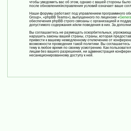
чтобы уведомить вас об этом, однако с вашей стороны бы
после обновления/исправления условий означает ваше согл
Наши форумы работают под управлением программного обе
Group», «phpBB Teams»), выпущенного по лицензии «
Genera
обеспечения phpBB строго связаны с организацией и подде
допустимого содержания и/или поведения в них. За допол
Вы соглашаетесь не размещать оскорбительных, угрожающи
нарушить законы вашей страны, страны, которая предост
привести к вашему немедленному отключению от конференци
возможности проведения такой политики. Вы соглашаетес
тему в любое время по своему усмотрению. Как пользовател
лицам без вашего разрешения, ни администрация конферен
несанкционированному доступу к ней.