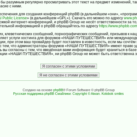
ло бы разумным регулярно просматривать этот текст на предмет изменений
асие с ними.
спечения для создания конференций phpBB (в дальнейшем «они», «програм
l Public License
» (в дальнейшем «GPL»). Скачать его можно по адресу
www.ph
ржкой интернет-конференций, и phpBB Group не несёт ответственности за то
нительной информацией о phpBB обращайтесь по адресу
https://www.phpbb.com
х, клеветнических сообщений, порнографических сообщений, призывов к нац
авляет услуги хостинга для форумов «НАШИ ПУТЕШЕСТВИЯ» или международн
и, при этом ваш провайдер будет поставлен в известность, если мы сочтём 
ь с тем, что администраторы форумов «НАШИ ПУТЕШЕСТВИЯ» имеют право уда
ь вы согласны с тем, что введённая вами информация будет храниться в баз
ции «НАШИ ПУТЕШЕСТВИЯ», ни phpBB Group не может быть ответственна за д
Создано на основе
phpBB
® Forum Software © phpBB Group
Русская поддержка phpBB
Смайлики: Copyright © Aiwan. Kolobok smiles