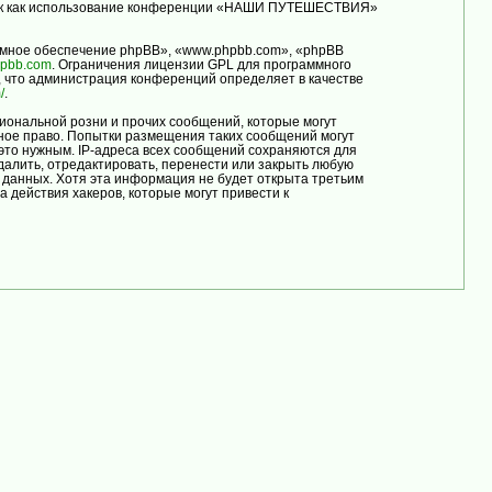
, так как использование конференции «НАШИ ПУТЕШЕСТВИЯ»
мное обеспечение phpBB», «www.phpbb.com», «phpBB
pbb.com
. Ограничения лицензии GPL для программного
, что администрация конференций определяет в качестве
/
.
иональной розни и прочих сообщений, которые могут
ое право. Попытки размещения таких сообщений могут
это нужным. IP-адреса всех сообщений сохраняются для
лить, отредактировать, перенести или закрыть любую
е данных. Хотя эта информация не будет открыта третьим
ействия хакеров, которые могут привести к