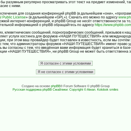
ло бы разумным регулярно просматривать этот текст на предмет изменений
асие с ними.
спечения для создания конференций phpBB (в дальнейшем «они», «програм
l Public License
» (в дальнейшем «GPL»). Скачать его можно по адресу
www.ph
ржкой интернет-конференций, и phpBB Group не несёт ответственности за то
нительной информацией о phpBB обращайтесь по адресу
https://www.phpbb.com
х, клеветнических сообщений, порнографических сообщений, призывов к нац
авляет услуги хостинга для форумов «НАШИ ПУТЕШЕСТВИЯ» или международн
и, при этом ваш провайдер будет поставлен в известность, если мы сочтём 
ь с тем, что администраторы форумов «НАШИ ПУТЕШЕСТВИЯ» имеют право уда
ь вы согласны с тем, что введённая вами информация будет храниться в баз
ции «НАШИ ПУТЕШЕСТВИЯ», ни phpBB Group не может быть ответственна за д
Создано на основе
phpBB
® Forum Software © phpBB Group
Русская поддержка phpBB
Смайлики: Copyright © Aiwan. Kolobok smiles