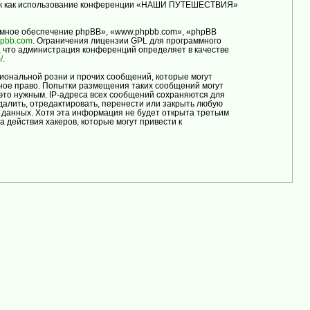
, так как использование конференции «НАШИ ПУТЕШЕСТВИЯ»
мное обеспечение phpBB», «www.phpbb.com», «phpBB
pbb.com
. Ограничения лицензии GPL для программного
, что администрация конференций определяет в качестве
/
.
иональной розни и прочих сообщений, которые могут
ое право. Попытки размещения таких сообщений могут
это нужным. IP-адреса всех сообщений сохраняются для
лить, отредактировать, перенести или закрыть любую
е данных. Хотя эта информация не будет открыта третьим
ействия хакеров, которые могут привести к