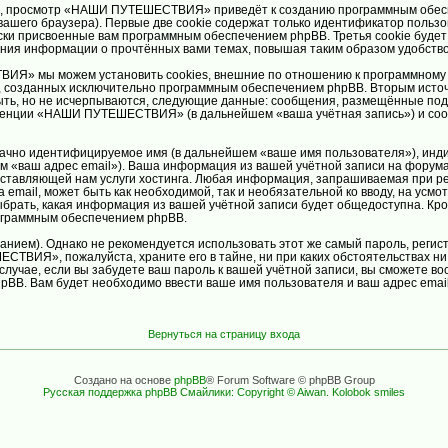
х, просмотр «НАШИ ПУТЕШЕСТВИЯ» приведёт к созданию программным обесп
ашего браузера). Первые две cookie содержат только идентификатор пользо
ески присвоенные вам программным обеспечением phpBB. Третья cookie буде
я информации о прочтённых вами темах, повышая таким образом удобство
Я» мы можем установить cookies, внешние по отношению к программному о
ц, созданных исключительно программным обеспечением phpBB. Вторым ист
ыть, но не исчерпываются, следующие данные: сообщения, размещённые под
еренции «НАШИ ПУТЕШЕСТВИЯ» (в дальнейшем «ваша учётная запись») и соо
значно идентифицируемое имя (в дальнейшем «ваше имя пользователя»), инд
йшем «ваш адрес email»). Ваша информация из вашей учётной записи на фо
оставляющей нам услуги хостинга. Любая информация, запрашиваемая при
а email, может быть как необходимой, так и необязательной ко вводу, на у
ать, какая информация из вашей учётной записи будет общедоступна. Кроме 
ограммным обеспечением phpBB.
ем). Однако не рекомендуется использовать этот же самый пароль, регистр
СТВИЯ», пожалуйста, храните его в тайне, ни при каких обстоятельствах
 случае, если вы забудете ваш пароль к вашей учётной записи, вы сможете 
BB. Вам будет необходимо ввести ваше имя пользователя и ваш адрес email
Вернуться на страницу входа
Создано на основе
phpBB
® Forum Software © phpBB Group
Русская поддержка phpBB
Смайлики: Copyright © Aiwan. Kolobok smiles