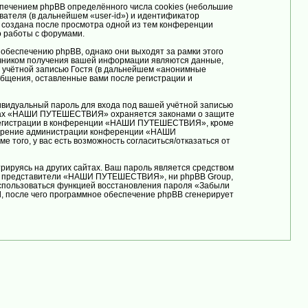
ечением phpBB определённого числа cookies (небольшие
вателя (в дальнейшем «user-id») и идентификатор
т создана после просмотра одной из тем конференции
 работы с форумами.
беспечению phpBB, однако они выходят за рамки этого
очником получения вашей информации являются данные,
 учётной записью Гостя (в дальнейшем «анонимные
бщения, оставленные вами после регистрации и
ивидуальный пароль для входа под вашей учётной записью
румах «НАШИ ПУТЕШЕСТВИЯ» охраняется законами о защите
 регистрации в конференции «НАШИ ПУТЕШЕСТВИЯ», кроме
смотрение администрации конференции «НАШИ
того, у вас есть возможность согласиться/отказаться от
ируясь на других сайтах. Ваш пароль является средством
 ни представители «НАШИ ПУТЕШЕСТВИЯ», ни phpBB Group,
воспользоваться функцией восстановления пароля «Забыли
, после чего программное обеспечение phpBB сгенерирует