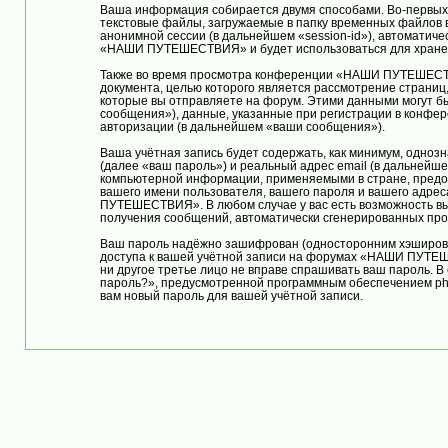
Ваша информация собирается двумя способами. Во-первы
текстовые файлы, загружаемые в папку временных файлов в
анонимной сессии (в дальнейшем «session-id»), автоматич
«НАШИ ПУТЕШЕСТВИЯ» и будет использоваться для хранени
Также во время просмотра конференции «НАШИ ПУТЕШЕСТВИ
документа, целью которого является рассмотрение страни
которые вы отправляете на форум. Этими данными могут б
сообщения»), данные, указанные при регистрации в конф
авторизации (в дальнейшем «ваши сообщения»).
Ваша учётная запись будет содержать, как минимум, одно
(далее «ваш пароль») и реальный адрес email (в дальне
компьютерной информации, применяемыми в стране, пред
вашего имени пользователя, вашего пароля и вашего адрес
ПУТЕШЕСТВИЯ». В любом случае у вас есть возможность выбр
получения сообщений, автоматически сгенерированных пр
Ваш пароль надёжно зашифрован (односторонним хэшировани
доступа к вашей учётной записи на форумах «НАШИ ПУТЕШЕ
ни другое третье лицо не вправе спрашивать ваш пароль. В
пароль?», предусмотренной программным обеспечением php
вам новый пароль для вашей учётной записи.