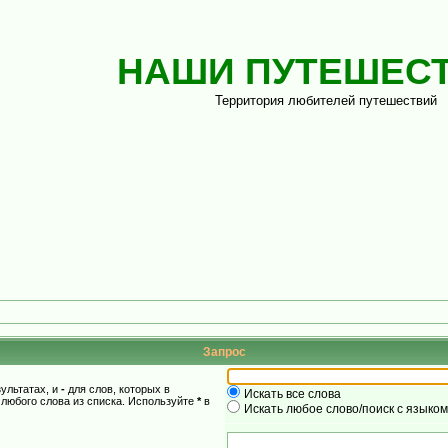
НАШИ ПУТЕШЕС
Территория любителей путешествий
Запрос
зультатах, и
-
для слов, которых в
Искать все слова
 любого слова из списка. Используйте
*
в
Искать любое слово/поиск с языко