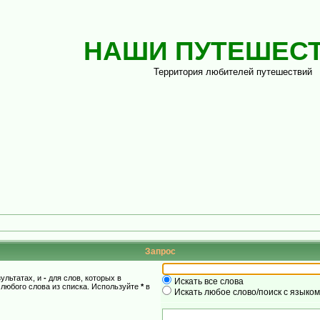
НАШИ ПУТЕШЕС
Территория любителей путешествий
Запрос
зультатах, и
-
для слов, которых в
Искать все слова
 любого слова из списка. Используйте
*
в
Искать любое слово/поиск с языко