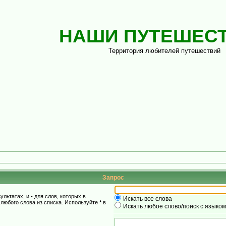
НАШИ ПУТЕШЕС
Территория любителей путешествий
Запрос
зультатах, и
-
для слов, которых в
Искать все слова
 любого слова из списка. Используйте
*
в
Искать любое слово/поиск с языко