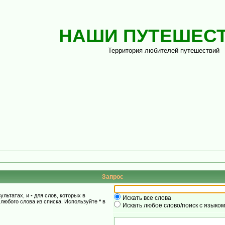
НАШИ ПУТЕШЕС
Территория любителей путешествий
Запрос
зультатах, и
-
для слов, которых в
Искать все слова
 любого слова из списка. Используйте
*
в
Искать любое слово/поиск с языко