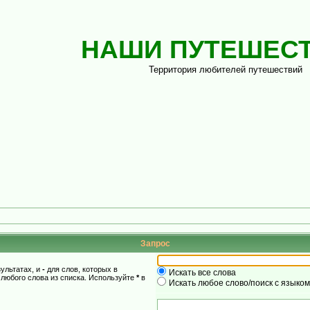
НАШИ ПУТЕШЕС
Территория любителей путешествий
Запрос
зультатах, и
-
для слов, которых в
Искать все слова
 любого слова из списка. Используйте
*
в
Искать любое слово/поиск с языко