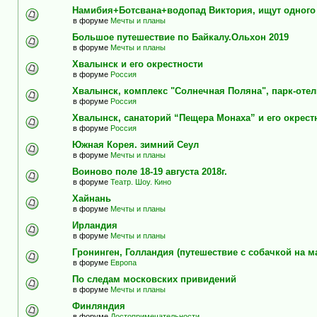
Намибия+Ботсвана+водопад Виктория, ищут одного
в форуме
Мечты и планы
Большое путешествие по Байкалу.Ольхон 2019
в форуме
Мечты и планы
Хвалынск и его окрестности
в форуме
Россия
Хвалынск, комплекс "Солнечная Поляна", парк-оте
в форуме
Россия
Хвалынск, санаторий “Пещера Монаха” и его окрест
в форуме
Россия
Южная Корея. зимний Сеул
в форуме
Мечты и планы
Воиново поле 18-19 августа 2018г.
в форуме
Театр. Шоу. Кино
Хайнань
в форуме
Мечты и планы
Ирландия
в форуме
Мечты и планы
Гронинген, Голландия (путешествие с собачкой на м
в форуме
Европа
По следам московских привидений
в форуме
Мечты и планы
Финляндия
в форуме
Достопримечательности