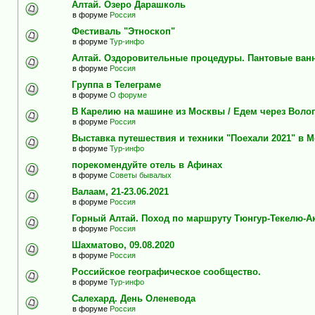
Алтай. Озеро Дарашколь
в форуме
Россия
Фестиваль "Этноскоп"
в форуме
Тур-инфо
Алтай. Оздоровительные процедуры. Пантовые ван
в форуме
Россия
Группа в Телеграме
в форуме
О форуме
В Карелию на машине из Москвы / Едем через Воло
в форуме
Россия
Выставка путешествия и техники "Поехали 2021" в 
в форуме
Тур-инфо
порекомендуйте отель в Афинах
в форуме
Советы бывалых
Валаам, 21-23.06.2021
в форуме
Россия
Горный Алтай. Поход по маршруту Тюнгур-Текелю-А
в форуме
Россия
Шахматово, 09.08.2020
в форуме
Россия
Российское географическое сообщество.
в форуме
Тур-инфо
Салехард. День Оленевода
в форуме
Россия