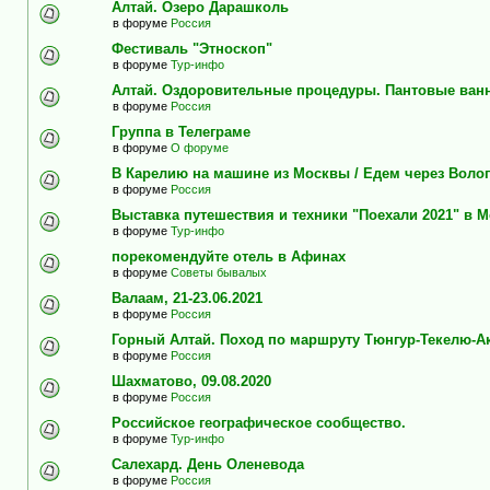
Алтай. Озеро Дарашколь
в форуме
Россия
Фестиваль "Этноскоп"
в форуме
Тур-инфо
Алтай. Оздоровительные процедуры. Пантовые ван
в форуме
Россия
Группа в Телеграме
в форуме
О форуме
В Карелию на машине из Москвы / Едем через Воло
в форуме
Россия
Выставка путешествия и техники "Поехали 2021" в 
в форуме
Тур-инфо
порекомендуйте отель в Афинах
в форуме
Советы бывалых
Валаам, 21-23.06.2021
в форуме
Россия
Горный Алтай. Поход по маршруту Тюнгур-Текелю-А
в форуме
Россия
Шахматово, 09.08.2020
в форуме
Россия
Российское географическое сообщество.
в форуме
Тур-инфо
Салехард. День Оленевода
в форуме
Россия