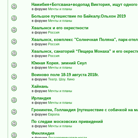
Намибия+Ботсвана+водопад Виктория, ищут одного
в форуме
Мечты и планы
Большое путешествие по Байкалу.Ольхон 2019
в форуме
Мечты и планы
Хвалынск и его окрестности
в форуме
Россия
Хвалынск, комплекс "Солнечная Поляна", парк-оте
в форуме
Россия
Хвалынск, санаторий “Пещера Монаха” и его окрест
в форуме
Россия
Южная Корея. зимний Сеул
в форуме
Мечты и планы
Воиново поле 18-19 августа 2018г.
в форуме
Театр. Шоу. Кино
Хайнань
в форуме
Мечты и планы
Ирландия
в форуме
Мечты и планы
Гронинген, Голландия (путешествие с собачкой на м
в форуме
Европа
По следам московских привидений
в форуме
Мечты и планы
Финляндия
в форуме
Достопримечательности