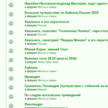
Намибия+Ботсвана+водопад Виктория, ищут одного
в форуме
Мечты и планы
Большое путешествие по Байкалу.Ольхон 2019
в форуме
Мечты и планы
Хвалынск и его окрестности
в форуме
Россия
Хвалынск, комплекс "Солнечная Поляна", парк-оте
в форуме
Россия
Хвалынск, санаторий “Пещера Монаха” и его окрест
в форуме
Россия
Южная Корея. зимний Сеул
в форуме
Мечты и планы
Воиново поле 18-19 августа 2018г.
в форуме
Театр. Шоу. Кино
Хайнань
в форуме
Мечты и планы
Ирландия
в форуме
Мечты и планы
Гронинген, Голландия (путешествие с собачкой на м
в форуме
Европа
По следам московских привидений
в форуме
Мечты и планы
Финляндия
в форуме
Достопримечательности