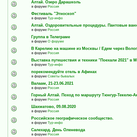
Алтай. Озеро Дарашколь
в форуме
Россия
Фестиваль "Этноскоп"
в форуме
Тур-инфо
Алтай. Оздоровительные процедуры. Пантовые ван
в форуме
Россия
Группа в Телеграме
в форуме
О форуме
В Карелию на машине из Москвы / Едем через Воло
в форуме
Россия
Выставка путешествия и техники "Поехали 2021" в 
в форуме
Тур-инфо
порекомендуйте отель в Афинах
в форуме
Советы бывалых
Валаам, 21-23.06.2021
в форуме
Россия
Горный Алтай. Поход по маршруту Тюнгур-Текелю-А
в форуме
Россия
Шахматово, 09.08.2020
в форуме
Россия
Российское географическое сообщество.
в форуме
Тур-инфо
Салехард. День Оленевода
в форуме
Россия