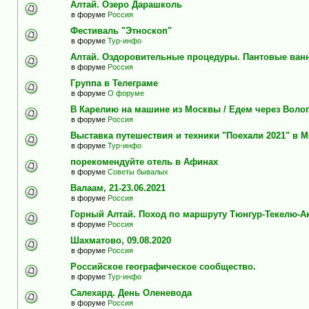
Алтай. Озеро Дарашколь
в форуме
Россия
Фестиваль "Этноскоп"
в форуме
Тур-инфо
Алтай. Оздоровительные процедуры. Пантовые ван
в форуме
Россия
Группа в Телеграме
в форуме
О форуме
В Карелию на машине из Москвы / Едем через Воло
в форуме
Россия
Выставка путешествия и техники "Поехали 2021" в 
в форуме
Тур-инфо
порекомендуйте отель в Афинах
в форуме
Советы бывалых
Валаам, 21-23.06.2021
в форуме
Россия
Горный Алтай. Поход по маршруту Тюнгур-Текелю-А
в форуме
Россия
Шахматово, 09.08.2020
в форуме
Россия
Российское географическое сообщество.
в форуме
Тур-инфо
Салехард. День Оленевода
в форуме
Россия