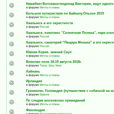
Намибия+Ботсвана+водопад Виктория, ищут одного
в форуме
Мечты и планы
Большое путешествие по Байкалу.Ольхон 2019
в форуме
Мечты и планы
Хвалынск и его окрестности
в форуме
Россия
Хвалынск, комплекс "Солнечная Поляна", парк-оте
в форуме
Россия
Хвалынск, санаторий “Пещера Монаха” и его окрест
в форуме
Россия
Южная Корея. зимний Сеул
в форуме
Мечты и планы
Воиново поле 18-19 августа 2018г.
в форуме
Театр. Шоу. Кино
Хайнань
в форуме
Мечты и планы
Ирландия
в форуме
Мечты и планы
Гронинген, Голландия (путешествие с собачкой на м
в форуме
Европа
По следам московских привидений
в форуме
Мечты и планы
Финляндия
в форуме
Достопримечательности