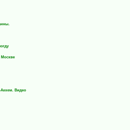
анны.
логду
в Москве
-Аккем. Видео