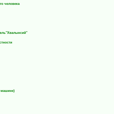
го человека
тель"Хвалынсий"
стности
а машине)