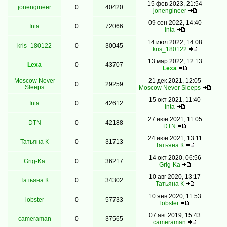
15 фев 2023, 21:54
jonengineer
0
40420
jonengineer
09 сен 2022, 14:40
Inta
0
72066
Inta
14 июл 2022, 14:08
kris_180122
0
30045
kris_180122
13 мар 2022, 12:13
Lexa
0
43707
Lexa
Moscow Never
21 дек 2021, 12:05
0
29259
Sleeps
Moscow Never Sleeps
15 окт 2021, 11:40
Inta
0
42612
Inta
27 июн 2021, 11:05
DTN
0
42188
DTN
24 июн 2021, 13:11
Татьяна К
0
31713
Татьяна К
14 окт 2020, 06:56
Grig-Ka
0
36217
Grig-Ka
10 авг 2020, 13:17
Татьяна К
0
34302
Татьяна К
10 янв 2020, 11:53
lobster
0
57733
lobster
07 авг 2019, 15:43
cameraman
0
37565
cameraman