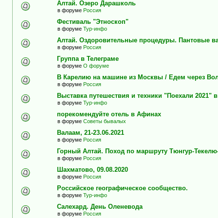
Алтай. Озеро Дарашколь
в форуме
Россия
Фестиваль "Этноскоп"
в форуме
Тур-инфо
Алтай. Оздоровительные процедуры. Пантовые в
в форуме
Россия
Группа в Телеграме
в форуме
О форуме
В Карелию на машине из Москвы / Едем через Во
в форуме
Россия
Выставка путешествия и техники "Поехали 2021" 
в форуме
Тур-инфо
порекомендуйте отель в Афинах
в форуме
Советы бывалых
Валаам, 21-23.06.2021
в форуме
Россия
Горный Алтай. Поход по маршруту Тюнгур-Текелю
в форуме
Россия
Шахматово, 09.08.2020
в форуме
Россия
Российское географическое сообщество.
в форуме
Тур-инфо
Салехард. День Оленевода
в форуме
Россия