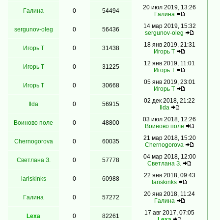
20 июл 2019, 13:26
Гaлинa
0
54494
Гaлинa
14 мар 2019, 15:32
sergunov-oleg
0
56436
sergunov-oleg
18 янв 2019, 21:31
Игорь Т
0
31438
Игорь Т
12 янв 2019, 11:01
Игорь Т
0
31225
Игорь Т
05 янв 2019, 23:01
Игорь Т
0
30668
Игорь Т
02 дек 2018, 21:22
Ilda
0
56915
Ilda
03 июл 2018, 12:26
Воиново поле
0
48800
Воиново поле
21 мар 2018, 15:20
Chernogorova
0
60035
Chernogorova
04 мар 2018, 12:00
Светлана З.
0
57778
Светлана З.
22 янв 2018, 09:43
lariskinks
0
60988
lariskinks
20 янв 2018, 11:24
Гaлинa
0
57272
Гaлинa
17 авг 2017, 07:05
Lexa
0
82261
Lexa