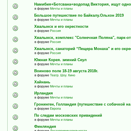
Намибия+Ботсвана+водопад Виктория, ищут одно
в форуме
Мечты и планы
Большое путешествие по Байкалу.Ольхон 2019
в форуме
Мечты и планы
Хвалынск и его окрестности
в форуме
Россия
Хвалынск, комплекс "Солнечная Поляна", парк-о
в форуме
Россия
Хвалынск, санаторий “Пещера Монаха” и его окре
в форуме
Россия
Южная Корея. зимний Сеул
в форуме
Мечты и планы
Воиново поле 18-19 августа 2018г.
в форуме
Театр. Шоу. Кино
Хайнань
в форуме
Мечты и планы
Ирландия
в форуме
Мечты и планы
Гронинген, Голландия (путешествие с собачкой н
в форуме
Европа
По следам московских привидений
в форуме
Мечты и планы
Финляндия
в форуме
Достопримечательности