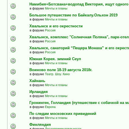
Намибия+Ботсвана+водопад Виктория, ищут одного
в форуме
Мечты и планы
Большое путешествие по Байкалу.Ольхон 2019
в форуме
Мечты и планы
Хвалынск и его окрестности
в форуме
Россия
Хвалынск, комплекс "Солнечная Поляна", парк-оте
в форуме
Россия
Хвалынск, санаторий “Пещера Монаха” и его окрест
в форуме
Россия
Южная Корея. зимний Сеул
в форуме
Мечты и планы
Воиново поле 18-19 августа 2018г.
в форуме
Театр. Шоу. Кино
Хайнань
в форуме
Мечты и планы
Ирландия
в форуме
Мечты и планы
Гронинген, Голландия (путешествие с собачкой на м
в форуме
Европа
По следам московских привидений
в форуме
Мечты и планы
Финляндия
в форуме
Достопримечательности