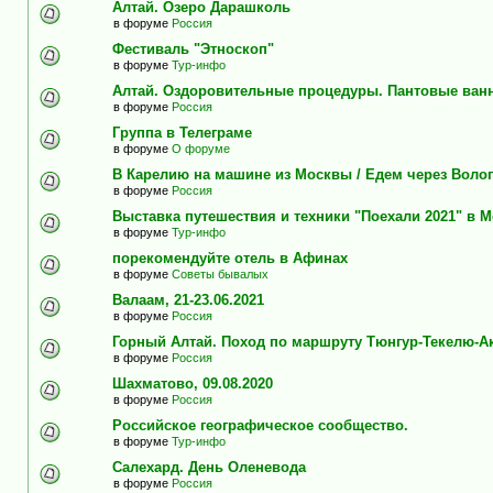
Алтай. Озеро Дарашколь
в форуме
Россия
Фестиваль "Этноскоп"
в форуме
Тур-инфо
Алтай. Оздоровительные процедуры. Пантовые ван
в форуме
Россия
Группа в Телеграме
в форуме
О форуме
В Карелию на машине из Москвы / Едем через Воло
в форуме
Россия
Выставка путешествия и техники "Поехали 2021" в 
в форуме
Тур-инфо
порекомендуйте отель в Афинах
в форуме
Советы бывалых
Валаам, 21-23.06.2021
в форуме
Россия
Горный Алтай. Поход по маршруту Тюнгур-Текелю-А
в форуме
Россия
Шахматово, 09.08.2020
в форуме
Россия
Российское географическое сообщество.
в форуме
Тур-инфо
Салехард. День Оленевода
в форуме
Россия