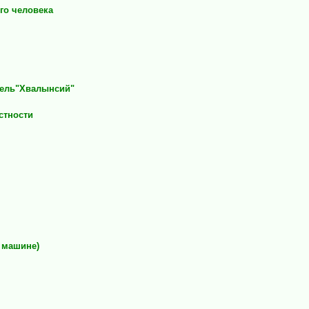
го человека
тель"Хвалынсий"
стности
а машине)