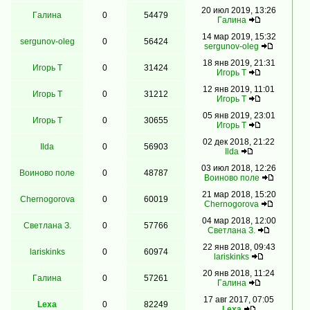
20 июл 2019, 13:26
Гaлинa
0
54479
Гaлинa
14 мар 2019, 15:32
sergunov-oleg
0
56424
sergunov-oleg
18 янв 2019, 21:31
Игорь Т
0
31424
Игорь Т
12 янв 2019, 11:01
Игорь Т
0
31212
Игорь Т
05 янв 2019, 23:01
Игорь Т
0
30655
Игорь Т
02 дек 2018, 21:22
Ilda
0
56903
Ilda
03 июл 2018, 12:26
Воиново поле
0
48787
Воиново поле
21 мар 2018, 15:20
Chernogorova
0
60019
Chernogorova
04 мар 2018, 12:00
Светлана З.
0
57766
Светлана З.
22 янв 2018, 09:43
lariskinks
0
60974
lariskinks
20 янв 2018, 11:24
Гaлинa
0
57261
Гaлинa
17 авг 2017, 07:05
Lexa
0
82249
Lexa