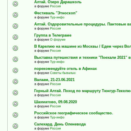
Алтай. Озеро Дарашколь
в форуме
Россия
Фестиваль "Этноскоп"
в форуме
Тур-инфо
Алтай. Оздоровительные процедуры. Пантовые в
в форуме
Россия
Группа в Телеграме
в форуме
О форуме
В Карелию на машине из Москвы / Едем через Во
в форуме
Россия
Выставка путешествия и техники "Поехали 2021" 
в форуме
Тур-инфо
порекомендуйте отель в Афинах
в форуме
Советы бывалых
Валаам, 21-23.06.2021
в форуме
Россия
Горный Алтай. Поход по маршруту Тюнгур-Текелю
в форуме
Россия
Шахматово, 09.08.2020
в форуме
Россия
Российское географическое сообщество.
в форуме
Тур-инфо
Салехард. День Оленевода
в форуме
Россия