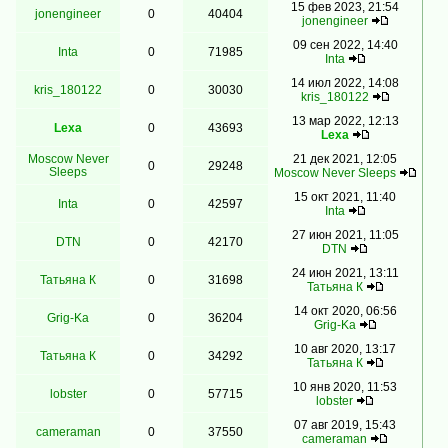
15 фев 2023, 21:54
jonengineer
0
40404
jonengineer
09 сен 2022, 14:40
Inta
0
71985
Inta
14 июл 2022, 14:08
kris_180122
0
30030
kris_180122
13 мар 2022, 12:13
Lexa
0
43693
Lexa
Moscow Never
21 дек 2021, 12:05
0
29248
Sleeps
Moscow Never Sleeps
15 окт 2021, 11:40
Inta
0
42597
Inta
27 июн 2021, 11:05
DTN
0
42170
DTN
24 июн 2021, 13:11
Татьяна К
0
31698
Татьяна К
14 окт 2020, 06:56
Grig-Ka
0
36204
Grig-Ka
10 авг 2020, 13:17
Татьяна К
0
34292
Татьяна К
10 янв 2020, 11:53
lobster
0
57715
lobster
07 авг 2019, 15:43
cameraman
0
37550
cameraman