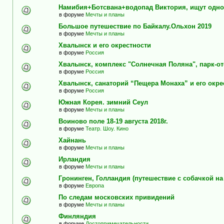
Намибия+Ботсвана+водопад Виктория, ищут одно
в форуме
Мечты и планы
Большое путешествие по Байкалу.Ольхон 2019
в форуме
Мечты и планы
Хвалынск и его окрестности
в форуме
Россия
Хвалынск, комплекс "Солнечная Поляна", парк-о
в форуме
Россия
Хвалынск, санаторий “Пещера Монаха” и его окре
в форуме
Россия
Южная Корея. зимний Сеул
в форуме
Мечты и планы
Воиново поле 18-19 августа 2018г.
в форуме
Театр. Шоу. Кино
Хайнань
в форуме
Мечты и планы
Ирландия
в форуме
Мечты и планы
Гронинген, Голландия (путешествие с собачкой н
в форуме
Европа
По следам московских привидений
в форуме
Мечты и планы
Финляндия
в форуме
Достопримечательности