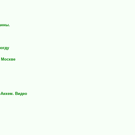
анны.
логду
в Москве
-Аккем. Видео