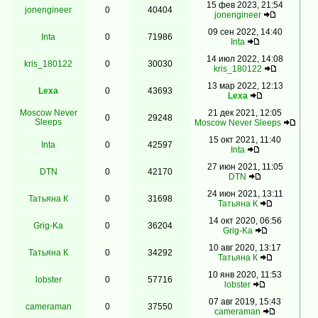
15 фев 2023, 21:54
jonengineer
0
40404
jonengineer
09 сен 2022, 14:40
Inta
0
71986
Inta
14 июл 2022, 14:08
kris_180122
0
30030
kris_180122
13 мар 2022, 12:13
Lexa
0
43693
Lexa
Moscow Never
21 дек 2021, 12:05
0
29248
Sleeps
Moscow Never Sleeps
15 окт 2021, 11:40
Inta
0
42597
Inta
27 июн 2021, 11:05
DTN
0
42170
DTN
24 июн 2021, 13:11
Татьяна К
0
31698
Татьяна К
14 окт 2020, 06:56
Grig-Ka
0
36204
Grig-Ka
10 авг 2020, 13:17
Татьяна К
0
34292
Татьяна К
10 янв 2020, 11:53
lobster
0
57716
lobster
07 авг 2019, 15:43
cameraman
0
37550
cameraman