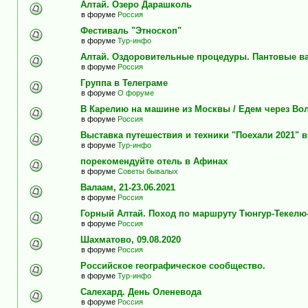
Алтай. Озеро Дарашколь
в форуме
Россия
Фестиваль "Этноскоп"
в форуме
Тур-инфо
Алтай. Оздоровительные процедуры. Пантовые в
в форуме
Россия
Группа в Телеграме
в форуме
О форуме
В Карелию на машине из Москвы / Едем через Во
в форуме
Россия
Выставка путешествия и техники "Поехали 2021" 
в форуме
Тур-инфо
порекомендуйте отель в Афинах
в форуме
Советы бывалых
Валаам, 21-23.06.2021
в форуме
Россия
Горный Алтай. Поход по маршруту Тюнгур-Текелю
в форуме
Россия
Шахматово, 09.08.2020
в форуме
Россия
Российское географическое сообщество.
в форуме
Тур-инфо
Салехард. День Оленевода
в форуме
Россия