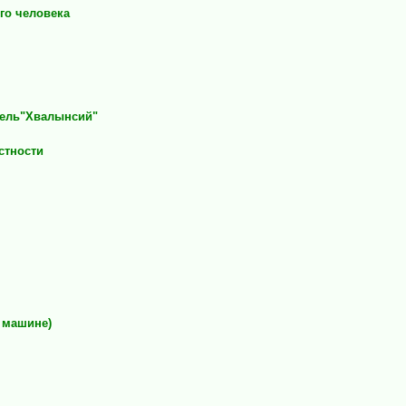
го человека
тель"Хвалынсий"
стности
а машине)