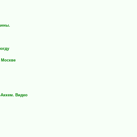
анны.
логду
в Москве
-Аккем. Видео