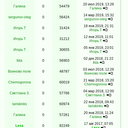
20 июл 2019, 13:26
Гaлинa
0
54479
Гaлинa
14 мар 2019, 15:32
sergunov-oleg
0
56424
sergunov-oleg
18 янв 2019, 21:31
Игорь Т
0
31424
Игорь Т
12 янв 2019, 11:01
Игорь Т
0
31212
Игорь Т
05 янв 2019, 23:01
Игорь Т
0
30655
Игорь Т
02 дек 2018, 21:22
Ilda
0
56903
Ilda
03 июл 2018, 12:26
Воиново поле
0
48787
Воиново поле
21 мар 2018, 15:20
Chernogorova
0
60019
Chernogorova
04 мар 2018, 12:00
Светлана З.
0
57766
Светлана З.
22 янв 2018, 09:43
lariskinks
0
60974
lariskinks
20 янв 2018, 11:24
Гaлинa
0
57261
Гaлинa
17 авг 2017, 07:05
Lexa
0
82249
Lexa