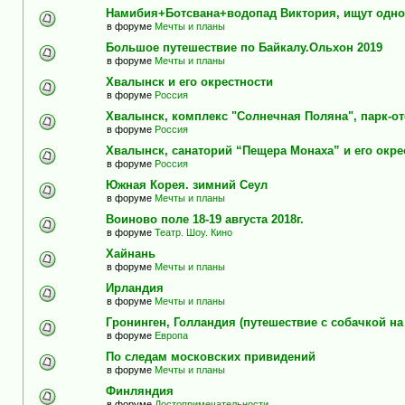
Намибия+Ботсвана+водопад Виктория, ищут одно
в форуме
Мечты и планы
Большое путешествие по Байкалу.Ольхон 2019
в форуме
Мечты и планы
Хвалынск и его окрестности
в форуме
Россия
Хвалынск, комплекс "Солнечная Поляна", парк-о
в форуме
Россия
Хвалынск, санаторий “Пещера Монаха” и его окре
в форуме
Россия
Южная Корея. зимний Сеул
в форуме
Мечты и планы
Воиново поле 18-19 августа 2018г.
в форуме
Театр. Шоу. Кино
Хайнань
в форуме
Мечты и планы
Ирландия
в форуме
Мечты и планы
Гронинген, Голландия (путешествие с собачкой н
в форуме
Европа
По следам московских привидений
в форуме
Мечты и планы
Финляндия
в форуме
Достопримечательности