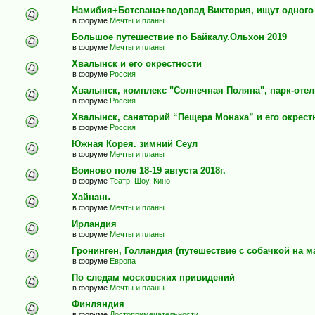
Намибия+Ботсвана+водопад Виктория, ищут одного
в форуме
Мечты и планы
Большое путешествие по Байкалу.Ольхон 2019
в форуме
Мечты и планы
Хвалынск и его окрестности
в форуме
Россия
Хвалынск, комплекс "Солнечная Поляна", парк-оте
в форуме
Россия
Хвалынск, санаторий “Пещера Монаха” и его окрест
в форуме
Россия
Южная Корея. зимний Сеул
в форуме
Мечты и планы
Воиново поле 18-19 августа 2018г.
в форуме
Театр. Шоу. Кино
Хайнань
в форуме
Мечты и планы
Ирландия
в форуме
Мечты и планы
Гронинген, Голландия (путешествие с собачкой на м
в форуме
Европа
По следам московских привидений
в форуме
Мечты и планы
Финляндия
в форуме
Достопримечательности