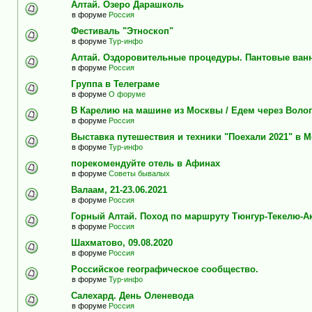
Алтай. Озеро Дарашколь
в форуме
Россия
Фестиваль "Этноскоп"
в форуме
Тур-инфо
Алтай. Оздоровительные процедуры. Пантовые ван
в форуме
Россия
Группа в Телеграме
в форуме
О форуме
В Карелию на машине из Москвы / Едем через Воло
в форуме
Россия
Выставка путешествия и техники "Поехали 2021" в 
в форуме
Тур-инфо
порекомендуйте отель в Афинах
в форуме
Советы бывалых
Валаам, 21-23.06.2021
в форуме
Россия
Горный Алтай. Поход по маршруту Тюнгур-Текелю-А
в форуме
Россия
Шахматово, 09.08.2020
в форуме
Россия
Российское географическое сообщество.
в форуме
Тур-инфо
Салехард. День Оленевода
в форуме
Россия