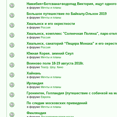
Намибия+Ботсвана+водопад Виктория, ищут одного
в форуме
Мечты и планы
Большое путешествие по Байкалу.Ольхон 2019
в форуме
Мечты и планы
Хвалынск и его окрестности
в форуме
Россия
Хвалынск, комплекс "Солнечная Поляна", парк-оте
в форуме
Россия
Хвалынск, санаторий “Пещера Монаха” и его окрест
в форуме
Россия
Южная Корея. зимний Сеул
в форуме
Мечты и планы
Воиново поле 18-19 августа 2018г.
в форуме
Театр. Шоу. Кино
Хайнань
в форуме
Мечты и планы
Ирландия
в форуме
Мечты и планы
Гронинген, Голландия (путешествие с собачкой на м
в форуме
Европа
По следам московских привидений
в форуме
Мечты и планы
Финляндия
в форуме
Достопримечательности