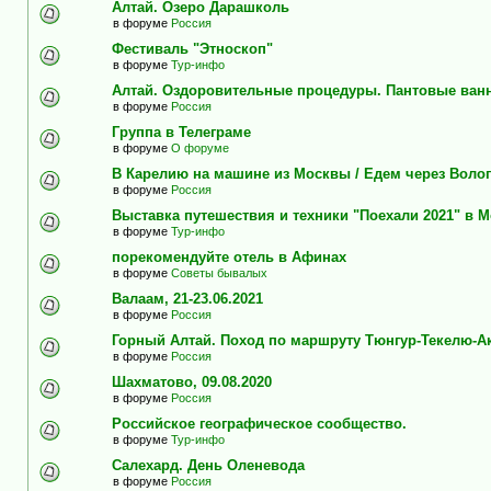
Алтай. Озеро Дарашколь
в форуме
Россия
Фестиваль "Этноскоп"
в форуме
Тур-инфо
Алтай. Оздоровительные процедуры. Пантовые ван
в форуме
Россия
Группа в Телеграме
в форуме
О форуме
В Карелию на машине из Москвы / Едем через Воло
в форуме
Россия
Выставка путешествия и техники "Поехали 2021" в 
в форуме
Тур-инфо
порекомендуйте отель в Афинах
в форуме
Советы бывалых
Валаам, 21-23.06.2021
в форуме
Россия
Горный Алтай. Поход по маршруту Тюнгур-Текелю-А
в форуме
Россия
Шахматово, 09.08.2020
в форуме
Россия
Российское географическое сообщество.
в форуме
Тур-инфо
Салехард. День Оленевода
в форуме
Россия