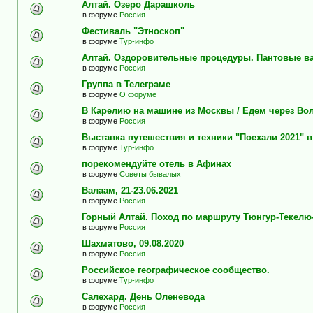
Алтай. Озеро Дарашколь
в форуме
Россия
Фестиваль "Этноскоп"
в форуме
Тур-инфо
Алтай. Оздоровительные процедуры. Пантовые в
в форуме
Россия
Группа в Телеграме
в форуме
О форуме
В Карелию на машине из Москвы / Едем через Во
в форуме
Россия
Выставка путешествия и техники "Поехали 2021" 
в форуме
Тур-инфо
порекомендуйте отель в Афинах
в форуме
Советы бывалых
Валаам, 21-23.06.2021
в форуме
Россия
Горный Алтай. Поход по маршруту Тюнгур-Текелю
в форуме
Россия
Шахматово, 09.08.2020
в форуме
Россия
Российское географическое сообщество.
в форуме
Тур-инфо
Салехард. День Оленевода
в форуме
Россия