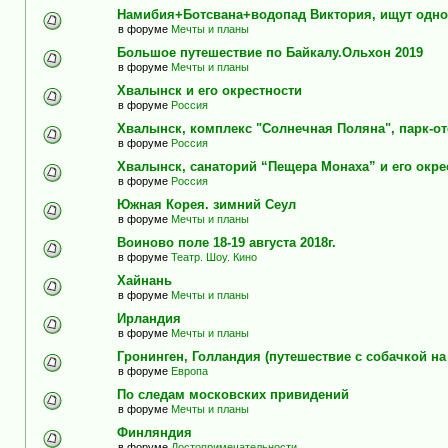
Намибия+Ботсвана+водопад Виктория, ищут одно
в форуме
Мечты и планы
Большое путешествие по Байкалу.Ольхон 2019
в форуме
Мечты и планы
Хвалынск и его окрестности
в форуме
Россия
Хвалынск, комплекс "Солнечная Поляна", парк-о
в форуме
Россия
Хвалынск, санаторий “Пещера Монаха” и его окре
в форуме
Россия
Южная Корея. зимний Сеул
в форуме
Мечты и планы
Воиново поле 18-19 августа 2018г.
в форуме
Театр. Шоу. Кино
Хайнань
в форуме
Мечты и планы
Ирландия
в форуме
Мечты и планы
Гронинген, Голландия (путешествие с собачкой н
в форуме
Европа
По следам московских привидений
в форуме
Мечты и планы
Финляндия
в форуме
Достопримечательности