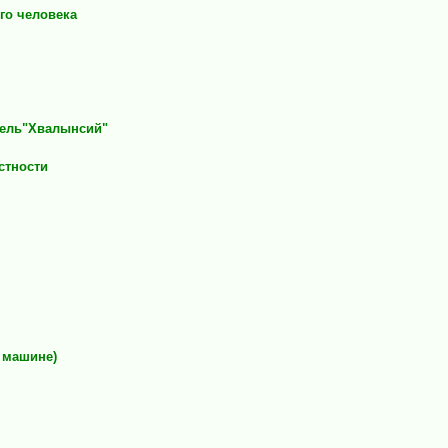
го человека
тель"Хвалынсий"
стности
а машине)