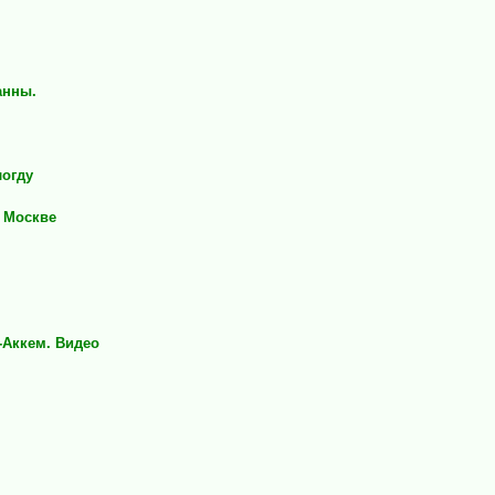
анны.
логду
в Москве
-Аккем. Видео