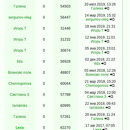
20 июл 2019, 13:26
Гaлинa
0
54503
Гaлинa
14 мар 2019, 15:32
sergunov-oleg
0
56447
sergunov-oleg
18 янв 2019, 21:31
Игорь Т
0
31446
Игорь Т
12 янв 2019, 11:01
Игорь Т
0
31232
Игорь Т
05 янв 2019, 23:01
Игорь Т
0
30674
Игорь Т
02 дек 2018, 21:22
Ilda
0
56928
Ilda
03 июл 2018, 12:26
Воиново поле
0
48807
Воиново поле
21 мар 2018, 15:20
Chernogorova
0
60044
Chernogorova
04 мар 2018, 12:00
Светлана З.
0
57788
Светлана З.
22 янв 2018, 09:43
lariskinks
0
60995
lariskinks
20 янв 2018, 11:24
Гaлинa
0
57281
Гaлинa
17 авг 2017, 07:05
Lexa
0
82270
Lexa