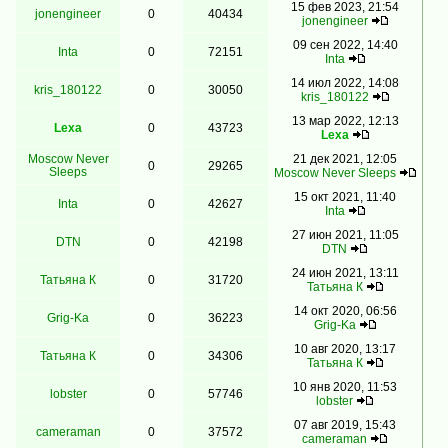
15 фев 2023, 21:54
jonengineer
0
40434
jonengineer
09 сен 2022, 14:40
Inta
0
72151
Inta
14 июл 2022, 14:08
kris_180122
0
30050
kris_180122
13 мар 2022, 12:13
Lexa
0
43723
Lexa
Moscow Never
21 дек 2021, 12:05
0
29265
Sleeps
Moscow Never Sleeps
15 окт 2021, 11:40
Inta
0
42627
Inta
27 июн 2021, 11:05
DTN
0
42198
DTN
24 июн 2021, 13:11
Татьяна К
0
31720
Татьяна К
14 окт 2020, 06:56
Grig-Ka
0
36223
Grig-Ka
10 авг 2020, 13:17
Татьяна К
0
34306
Татьяна К
10 янв 2020, 11:53
lobster
0
57746
lobster
07 авг 2019, 15:43
cameraman
0
37572
cameraman