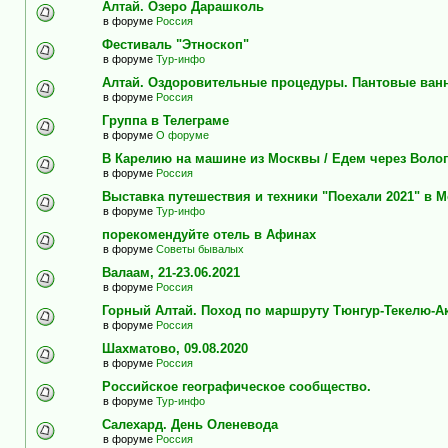
Алтай. Озеро Дарашколь
в форуме
Россия
Фестиваль "Этноскоп"
в форуме
Тур-инфо
Алтай. Оздоровительные процедуры. Пантовые ван
в форуме
Россия
Группа в Телеграме
в форуме
О форуме
В Карелию на машине из Москвы / Едем через Воло
в форуме
Россия
Выставка путешествия и техники "Поехали 2021" в 
в форуме
Тур-инфо
порекомендуйте отель в Афинах
в форуме
Советы бывалых
Валаам, 21-23.06.2021
в форуме
Россия
Горный Алтай. Поход по маршруту Тюнгур-Текелю-А
в форуме
Россия
Шахматово, 09.08.2020
в форуме
Россия
Российское географическое сообщество.
в форуме
Тур-инфо
Салехард. День Оленевода
в форуме
Россия