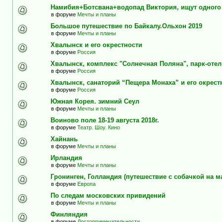
Намибия+Ботсвана+водопад Виктория, ищут одного
в форуме
Мечты и планы
Большое путешествие по Байкалу.Ольхон 2019
в форуме
Мечты и планы
Хвалынск и его окрестности
в форуме
Россия
Хвалынск, комплекс "Солнечная Поляна", парк-оте
в форуме
Россия
Хвалынск, санаторий “Пещера Монаха” и его окрест
в форуме
Россия
Южная Корея. зимний Сеул
в форуме
Мечты и планы
Воиново поле 18-19 августа 2018г.
в форуме
Театр. Шоу. Кино
Хайнань
в форуме
Мечты и планы
Ирландия
в форуме
Мечты и планы
Гронинген, Голландия (путешествие с собачкой на м
в форуме
Европа
По следам московских привидений
в форуме
Мечты и планы
Финляндия
в форуме
Достопримечательности