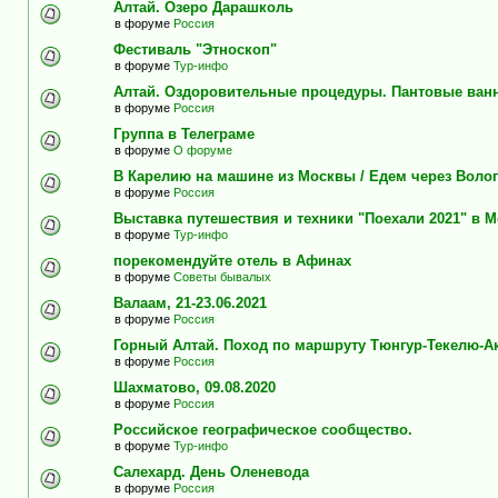
Алтай. Озеро Дарашколь
в форуме
Россия
Фестиваль "Этноскоп"
в форуме
Тур-инфо
Алтай. Оздоровительные процедуры. Пантовые ван
в форуме
Россия
Группа в Телеграме
в форуме
О форуме
В Карелию на машине из Москвы / Едем через Воло
в форуме
Россия
Выставка путешествия и техники "Поехали 2021" в 
в форуме
Тур-инфо
порекомендуйте отель в Афинах
в форуме
Советы бывалых
Валаам, 21-23.06.2021
в форуме
Россия
Горный Алтай. Поход по маршруту Тюнгур-Текелю-А
в форуме
Россия
Шахматово, 09.08.2020
в форуме
Россия
Российское географическое сообщество.
в форуме
Тур-инфо
Салехард. День Оленевода
в форуме
Россия