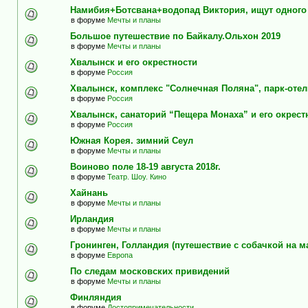
Намибия+Ботсвана+водопад Виктория, ищут одного
в форуме
Мечты и планы
Большое путешествие по Байкалу.Ольхон 2019
в форуме
Мечты и планы
Хвалынск и его окрестности
в форуме
Россия
Хвалынск, комплекс "Солнечная Поляна", парк-оте
в форуме
Россия
Хвалынск, санаторий “Пещера Монаха” и его окрест
в форуме
Россия
Южная Корея. зимний Сеул
в форуме
Мечты и планы
Воиново поле 18-19 августа 2018г.
в форуме
Театр. Шоу. Кино
Хайнань
в форуме
Мечты и планы
Ирландия
в форуме
Мечты и планы
Гронинген, Голландия (путешествие с собачкой на м
в форуме
Европа
По следам московских привидений
в форуме
Мечты и планы
Финляндия
в форуме
Достопримечательности