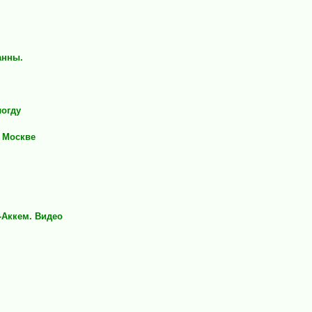
анны.
логду
в Москве
-Аккем. Видео