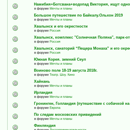
Намибия+Ботсвана+водопад Виктория, ищут одно
в форуме
Мечты и планы
Большое путешествие по Байкалу.Ольхон 2019
в форуме
Мечты и планы
Хвалынск и его окрестности
в форуме
Россия
Хвалынск, комплекс "Солнечная Поляна", парк-о
в форуме
Россия
Хвалынск, санаторий “Пещера Монаха” и его окре
в форуме
Россия
Южная Корея. зимний Сеул
в форуме
Мечты и планы
Воиново поле 18-19 августа 2018г.
в форуме
Театр. Шоу. Кино
Хайнань
в форуме
Мечты и планы
Ирландия
в форуме
Мечты и планы
Гронинген, Голландия (путешествие с собачкой н
в форуме
Европа
По следам московских привидений
в форуме
Мечты и планы
Финляндия
в форуме
Достопримечательности