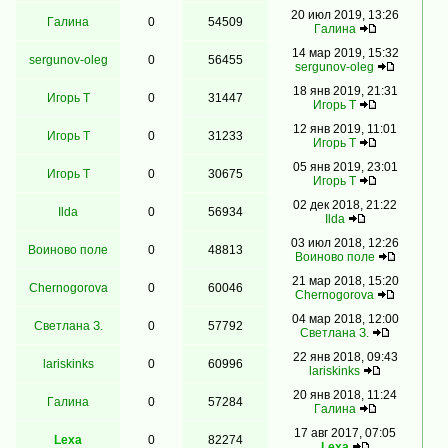
20 июл 2019, 13:26
Гaлинa
0
54509
Гaлинa
14 мар 2019, 15:32
sergunov-oleg
0
56455
sergunov-oleg
18 янв 2019, 21:31
Игорь Т
0
31447
Игорь Т
12 янв 2019, 11:01
Игорь Т
0
31233
Игорь Т
05 янв 2019, 23:01
Игорь Т
0
30675
Игорь Т
02 дек 2018, 21:22
Ilda
0
56934
Ilda
03 июл 2018, 12:26
Воиново поле
0
48813
Воиново поле
21 мар 2018, 15:20
Chernogorova
0
60046
Chernogorova
04 мар 2018, 12:00
Светлана З.
0
57792
Светлана З.
22 янв 2018, 09:43
lariskinks
0
60996
lariskinks
20 янв 2018, 11:24
Гaлинa
0
57284
Гaлинa
17 авг 2017, 07:05
Lexa
0
82274
Lexa