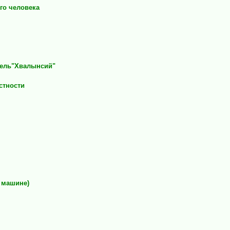
го человека
тель"Хвалынсий"
стности
а машине)