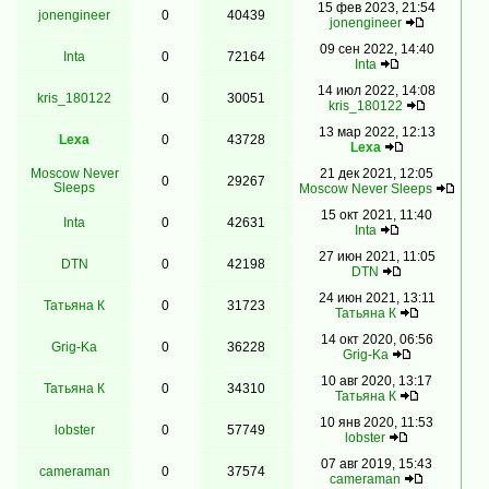
15 фев 2023, 21:54
jonengineer
0
40439
jonengineer
09 сен 2022, 14:40
Inta
0
72164
Inta
14 июл 2022, 14:08
kris_180122
0
30051
kris_180122
13 мар 2022, 12:13
Lexa
0
43728
Lexa
Moscow Never
21 дек 2021, 12:05
0
29267
Sleeps
Moscow Never Sleeps
15 окт 2021, 11:40
Inta
0
42631
Inta
27 июн 2021, 11:05
DTN
0
42198
DTN
24 июн 2021, 13:11
Татьяна К
0
31723
Татьяна К
14 окт 2020, 06:56
Grig-Ka
0
36228
Grig-Ka
10 авг 2020, 13:17
Татьяна К
0
34310
Татьяна К
10 янв 2020, 11:53
lobster
0
57749
lobster
07 авг 2019, 15:43
cameraman
0
37574
cameraman