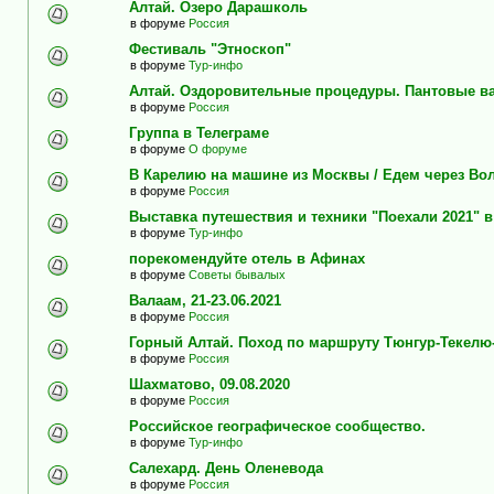
Алтай. Озеро Дарашколь
в форуме
Россия
Фестиваль "Этноскоп"
в форуме
Тур-инфо
Алтай. Оздоровительные процедуры. Пантовые в
в форуме
Россия
Группа в Телеграме
в форуме
О форуме
В Карелию на машине из Москвы / Едем через Во
в форуме
Россия
Выставка путешествия и техники "Поехали 2021" 
в форуме
Тур-инфо
порекомендуйте отель в Афинах
в форуме
Советы бывалых
Валаам, 21-23.06.2021
в форуме
Россия
Горный Алтай. Поход по маршруту Тюнгур-Текелю
в форуме
Россия
Шахматово, 09.08.2020
в форуме
Россия
Российское географическое сообщество.
в форуме
Тур-инфо
Салехард. День Оленевода
в форуме
Россия