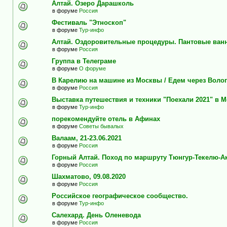
Алтай. Озеро Дарашколь
в форуме
Россия
Фестиваль "Этноскоп"
в форуме
Тур-инфо
Алтай. Оздоровительные процедуры. Пантовые ван
в форуме
Россия
Группа в Телеграме
в форуме
О форуме
В Карелию на машине из Москвы / Едем через Воло
в форуме
Россия
Выставка путешествия и техники "Поехали 2021" в 
в форуме
Тур-инфо
порекомендуйте отель в Афинах
в форуме
Советы бывалых
Валаам, 21-23.06.2021
в форуме
Россия
Горный Алтай. Поход по маршруту Тюнгур-Текелю-А
в форуме
Россия
Шахматово, 09.08.2020
в форуме
Россия
Российское географическое сообщество.
в форуме
Тур-инфо
Салехард. День Оленевода
в форуме
Россия