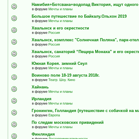
Намибия+Ботсвана+водопад Виктория, ищут одного
в форуме
Мечты и планы
Большое путешествие по Байкалу.Ольхон 2019
в форуме
Мечты и планы
Хвалынск и его окрестности
в форуме
Россия
Хвалынск, комплекс "Солнечная Поляна", парк-оте
в форуме
Россия
Хвалынск, санаторий “Пещера Монаха” и его окрест
в форуме
Россия
Южная Корея. зимний Сеул
в форуме
Мечты и планы
Воиново поле 18-19 августа 2018г.
в форуме
Театр. Шоу. Кино
Хайнань
в форуме
Мечты и планы
Ирландия
в форуме
Мечты и планы
Гронинген, Голландия (путешествие с собачкой на м
в форуме
Европа
По следам московских привидений
в форуме
Мечты и планы
Финляндия
в форуме
Достопримечательности