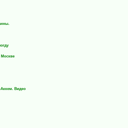
анны.
логду
в Москве
-Аккем. Видео