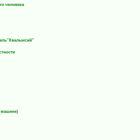
го человека
тель"Хвалынсий"
стности
а машине)