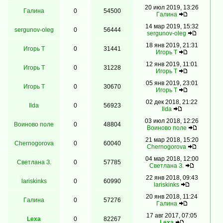
20 июл 2019, 13:26
Гaлинa
0
54500
Гaлинa
14 мар 2019, 15:32
sergunov-oleg
0
56444
sergunov-oleg
18 янв 2019, 21:31
Игорь Т
0
31441
Игорь Т
12 янв 2019, 11:01
Игорь Т
0
31228
Игорь Т
05 янв 2019, 23:01
Игорь Т
0
30670
Игорь Т
02 дек 2018, 21:22
Ilda
0
56923
Ilda
03 июл 2018, 12:26
Воиново поле
0
48804
Воиново поле
21 мар 2018, 15:20
Chernogorova
0
60040
Chernogorova
04 мар 2018, 12:00
Светлана З.
0
57785
Светлана З.
22 янв 2018, 09:43
lariskinks
0
60990
lariskinks
20 янв 2018, 11:24
Гaлинa
0
57276
Гaлинa
17 авг 2017, 07:05
Lexa
0
82267
Lexa