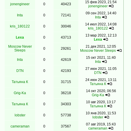
15 фев 2023, 21:54
jonengineer
0
40423
jonengineer
09 сен 2022, 14:40
Inta
0
72141
Inta
14 июл 2022, 14:08
kris_180122
0
30046
kris_180122
13 мар 2022, 12:13
Lexa
0
43713
Lexa
Moscow Never
21 дек 2021, 12:05
0
29261
Sleeps
Moscow Never Sleeps
15 окт 2021, 11:40
Inta
0
42619
Inta
27 июн 2021, 11:05
DTN
0
42193
DTN
24 июн 2021, 13:11
Татьяна К
0
31715
Татьяна К
14 окт 2020, 06:56
Grig-Ka
0
36218
Grig-Ka
10 авг 2020, 13:17
Татьяна К
0
34303
Татьяна К
10 янв 2020, 11:53
lobster
0
57738
lobster
07 авг 2019, 15:43
cameraman
0
37567
cameraman