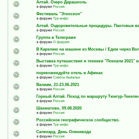
Алтай. Озеро Дарашколь
в форуме
Россия
Фестиваль "Этноскоп"
в форуме
Тур-инфо
Алтай. Оздоровительные процедуры. Пантовые в
в форуме
Россия
Группа в Телеграме
в форуме
О форуме
В Карелию на машине из Москвы / Едем через Во
в форуме
Россия
Выставка путешествия и техники "Поехали 2021" 
в форуме
Тур-инфо
порекомендуйте отель в Афинах
в форуме
Советы бывалых
Валаам, 21-23.06.2021
в форуме
Россия
Горный Алтай. Поход по маршруту Тюнгур-Текелю
в форуме
Россия
Шахматово, 09.08.2020
в форуме
Россия
Российское географическое сообщество.
в форуме
Тур-инфо
Салехард. День Оленевода
в форуме
Россия