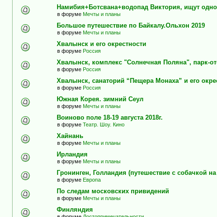
Намибия+Ботсвана+водопад Виктория, ищут одно
в форуме
Мечты и планы
Большое путешествие по Байкалу.Ольхон 2019
в форуме
Мечты и планы
Хвалынск и его окрестности
в форуме
Россия
Хвалынск, комплекс "Солнечная Поляна", парк-о
в форуме
Россия
Хвалынск, санаторий “Пещера Монаха” и его окре
в форуме
Россия
Южная Корея. зимний Сеул
в форуме
Мечты и планы
Воиново поле 18-19 августа 2018г.
в форуме
Театр. Шоу. Кино
Хайнань
в форуме
Мечты и планы
Ирландия
в форуме
Мечты и планы
Гронинген, Голландия (путешествие с собачкой н
в форуме
Европа
По следам московских привидений
в форуме
Мечты и планы
Финляндия
в форуме
Достопримечательности