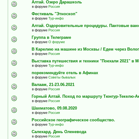
Алтай. Озеро Дарашколь
в форуме
Россия
Фестиваль "Этноскоп"
в форуме
Тур-инфо
Алтай. Оздоровительные процедуры. Пантовые ван
в форуме
Россия
Группа в Телеграме
в форуме
О форуме
В Карелию на машине из Москвы / Едем через Воло
в форуме
Россия
Выставка путешествия и техники "Поехали 2021" в 
в форуме
Тур-инфо
порекомендуйте отель в Афинах
в форуме
Советы бывалых
Валаам, 21-23.06.2021
в форуме
Россия
Горный Алтай. Поход по маршруту Тюнгур-Текелю-А
в форуме
Россия
Шахматово, 09.08.2020
в форуме
Россия
Российское географическое сообщество.
в форуме
Тур-инфо
Салехард. День Оленевода
в форуме
Россия