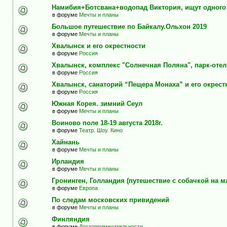
Намибия+Ботсвана+водопад Виктория, ищут одного
в форуме
Мечты и планы
Большое путешествие по Байкалу.Ольхон 2019
в форуме
Мечты и планы
Хвалынск и его окрестности
в форуме
Россия
Хвалынск, комплекс "Солнечная Поляна", парк-оте
в форуме
Россия
Хвалынск, санаторий “Пещера Монаха” и его окрест
в форуме
Россия
Южная Корея. зимний Сеул
в форуме
Мечты и планы
Воиново поле 18-19 августа 2018г.
в форуме
Театр. Шоу. Кино
Хайнань
в форуме
Мечты и планы
Ирландия
в форуме
Мечты и планы
Гронинген, Голландия (путешествие с собачкой на м
в форуме
Европа
По следам московских привидений
в форуме
Мечты и планы
Финляндия
в форуме
Достопримечательности