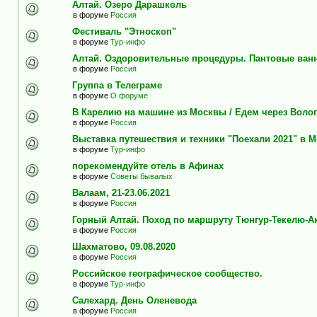
Алтай. Озеро Дарашколь
в форуме
Россия
Фестиваль "Этноскоп"
в форуме
Тур-инфо
Алтай. Оздоровительные процедуры. Пантовые ван
в форуме
Россия
Группа в Телеграме
в форуме
О форуме
В Карелию на машине из Москвы / Едем через Воло
в форуме
Россия
Выставка путешествия и техники "Поехали 2021" в 
в форуме
Тур-инфо
порекомендуйте отель в Афинах
в форуме
Советы бывалых
Валаам, 21-23.06.2021
в форуме
Россия
Горный Алтай. Поход по маршруту Тюнгур-Текелю-А
в форуме
Россия
Шахматово, 09.08.2020
в форуме
Россия
Российское географическое сообщество.
в форуме
Тур-инфо
Салехард. День Оленевода
в форуме
Россия