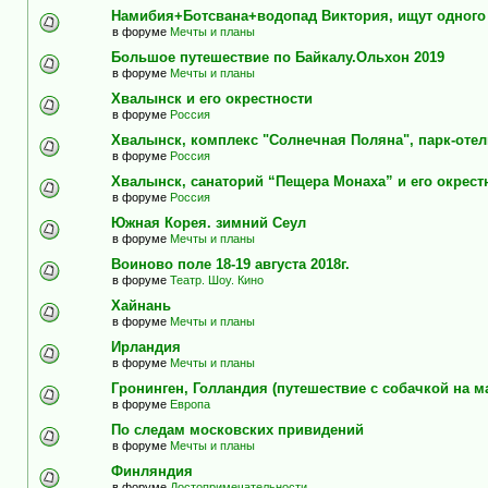
Намибия+Ботсвана+водопад Виктория, ищут одного
в форуме
Мечты и планы
Большое путешествие по Байкалу.Ольхон 2019
в форуме
Мечты и планы
Хвалынск и его окрестности
в форуме
Россия
Хвалынск, комплекс "Солнечная Поляна", парк-оте
в форуме
Россия
Хвалынск, санаторий “Пещера Монаха” и его окрест
в форуме
Россия
Южная Корея. зимний Сеул
в форуме
Мечты и планы
Воиново поле 18-19 августа 2018г.
в форуме
Театр. Шоу. Кино
Хайнань
в форуме
Мечты и планы
Ирландия
в форуме
Мечты и планы
Гронинген, Голландия (путешествие с собачкой на м
в форуме
Европа
По следам московских привидений
в форуме
Мечты и планы
Финляндия
в форуме
Достопримечательности