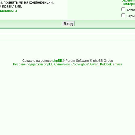
Забыли 
ой, принятыми на конференции.
Повторн
и
правилами.
Авто
иальности
Скры
Создано на основе
phpBB
® Forum Software © phpBB Group
Русская поддержка phpBB
Смайлики: Copyright © Aiwan. Kolobok smiles