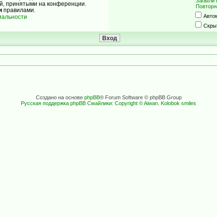
Забыли 
ой, принятыми на конференции.
Повторн
и
правилами.
Авто
иальности
Скры
Создано на основе
phpBB
® Forum Software © phpBB Group
Русская поддержка phpBB
Смайлики: Copyright © Aiwan. Kolobok smiles