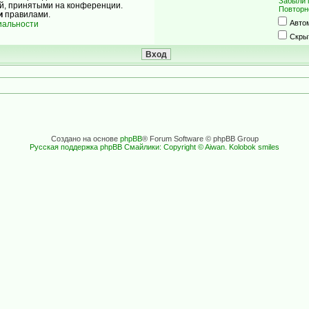
Забыли 
ой, принятыми на конференции.
Повторн
и
правилами.
Авто
иальности
Скры
Создано на основе
phpBB
® Forum Software © phpBB Group
Русская поддержка phpBB
Смайлики: Copyright © Aiwan. Kolobok smiles